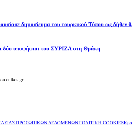
ουσίασε δημοσίευμα του τουρκικού Τύπου ως δήθεν 
οι δύο υποψήφιοι του ΣΥΡΙΖΑ στη Θράκη
ου enikos.gr.
ΤΑΣΙΑΣ ΠΡΟΣΩΠΙΚΩΝ ΔΕΔΟΜΕΝΩΝ
ΠΟΛΙΤΙΚΗ COOKIES
Κρα