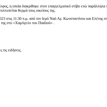
φος, η οποία διακρίθηκε στον επαγγελματικό στίβο ενώ παράλληλα π
υλλυπείται θερμά τους οικείους της.
2023 στις 11:30 π.μ. από τον Ιερό Ναό Αγ. Κωνσταντίνου και Ελένης
η της στο «Χαμόγελο του Παιδιού» .
 τις ειδήσεις.