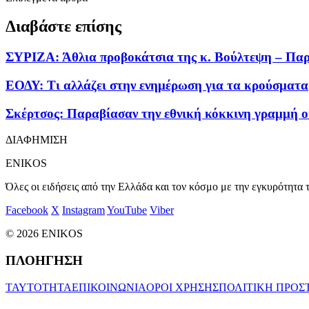
Διαβάστε επίσης
ΣΥΡΙΖΑ: Άθλια προβοκάτσια της κ. Βούλτεψη – Παρ
ΕΟΔΥ: Τι αλλάζει στην ενημέρωση για τα κρούσματα
Σκέρτσος: Παραβίασαν την εθνική κόκκινη γραμμή 
ΔΙΑΦΗΜΙΣΗ
ENIKOS
Όλες οι ειδήσεις από την Ελλάδα και τον κόσμο με την εγκυρότητα τ
Facebook
X
Instagram
YouTube
Viber
© 2026 ENIKOS
ΠΛΟΗΓΗΣΗ
ΤΑΥΤΟΤΗΤΑ
ΕΠΙΚΟΙΝΩΝΙΑ
ΟΡΟΙ ΧΡΗΣΗΣ
ΠΟΛΙΤΙΚΗ ΠΡΟΣ