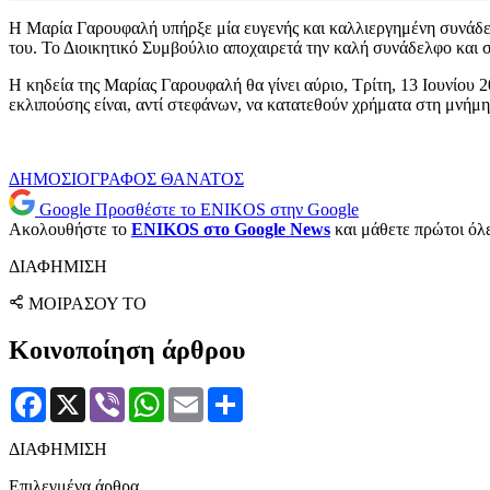
Η Μαρία Γαρουφαλή υπήρξε μία ευγενής και καλλιεργημένη συνάδελ
του. Το Διοικητικό Συμβούλιο αποχαιρετά την καλή συνάδελφο και σ
Η κηδεία της Μαρίας Γαρουφαλή θα γίνει αύριο, Τρίτη, 13 Ιουνίου 
εκλιπούσης είναι, αντί στεφάνων, να κατατεθούν χρήματα στη μνήμ
ΔΗΜΟΣΙΟΓΡΑΦΟΣ
ΘΑΝΑΤΟΣ
Google
Προσθέστε το ENIKOS στην Google
Ακολουθήστε το
ENIKOS στο Google News
και μάθετε πρώτοι όλες
ΔΙΑΦΗΜΙΣΗ
ΜΟΙΡΑΣΟΥ ΤΟ
Κοινοποίηση άρθρου
Facebook
X
Viber
WhatsApp
Email
Μοιραστείτε
ΔΙΑΦΗΜΙΣΗ
Επιλεγμένα άρθρα