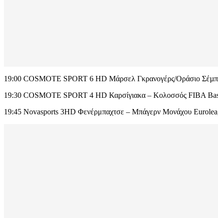
19:00 COSMOTE SPORT 6 HD Μάρσελ Γκρανογέρς/Οράσιο Σέµπαλο
19:30 COSMOTE SPORT 4 HD Καρσίγιακα – Κολοσσός FIBA Bask
19:45 Novasports 3HD Φενέρμπαχτσε – Μπάγερν Μονάχου Eurole