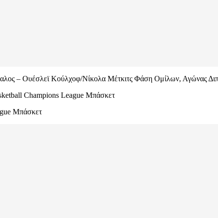
ς – Ουέσλεϊ Κούλχοφ/Νίκολα Μέτκιτς Φάση Ομίλων, Αγώνας Διπλ
etball Champions League Μπάσκετ
ague Μπάσκετ