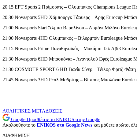
20:15 ΕΡΤ Sports 2 Πρίμορατς – Ολυμπιακός Champions League Π
20:30 Novasports 5HD Χάμπουργκ Τάουερς – Άρης Eurocup Μπάσ
21:00 Novasports Start Άλμπα Βερολίνου – Αρμάνι Μιλάνο Eurole
21:00 Novasports 4HD Ολυμπιακός – Βιλερμπάν Euroleague Μπάσ
21:15 Novasports Prime Παναθηναϊκός – Μακάμπι Τελ Αβίβ Eurol
21:30 Novasports 6HD Μπασκόνια – Αναντολού Εφές Euroleague 
21:30 COSMOTE SPORT 6 HD Γιανίκ Σίνερ – Τέιλορ Φριτζ Φάση Ο
21:45 Novasports 3HD Ρεάλ Μαδρίτης – Βίρτους Μπολόνια Eurole
ΑΘΛΗΤΙΚΕΣ ΜΕΤΑΔΟΣΕΙΣ
Google
Προσθέστε το ENIKOS στην Google
Ακολουθήστε το
ENIKOS στο Google News
και μάθετε πρώτοι όλες
ΔΙΑΦΗΜΙΣΗ