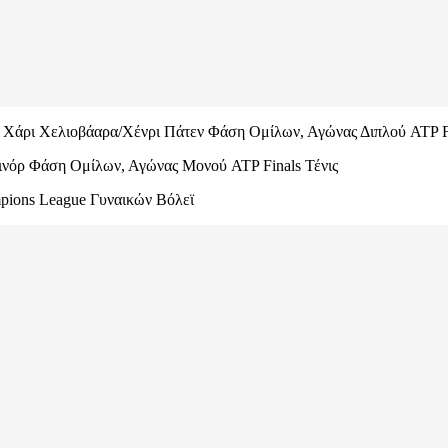
ρι Χελιοβάαρα/Χένρι Πάτεν Φάση Ομίλων, Αγώνας Διπλού ATP Fi
όρ Φάση Ομίλων, Αγώνας Μονού ATP Finals Τένις
ons League Γυναικών Βόλεϊ