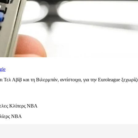
gle
Τελ Αβίβ και τη Βιλερμπάν, αντίστοιχα, για την Euroleague ξεχωρί
ελες Κλίπερς NBA
λίερς NBA