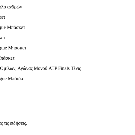
όλο ανδρών
κετ
ague Μπάσκετ
κετ
eague Μπάσκετ
Μπάσκετ
μίλων, Αγώνας Μονού ATP Finals Τένις
ague Μπάσκετ
 τις ειδήσεις.