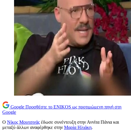
Google
Προσθέστε το ENIKOS ως προτιμώμενη πηγή στη
Google
Ο
Νίκος Μουτσινάς
έδωσε συνέντευξη στην Αννίτα Πάνια και
μεταξύ άλλων αναφέρθηκε στην
Μαρία Ηλιάκη
.