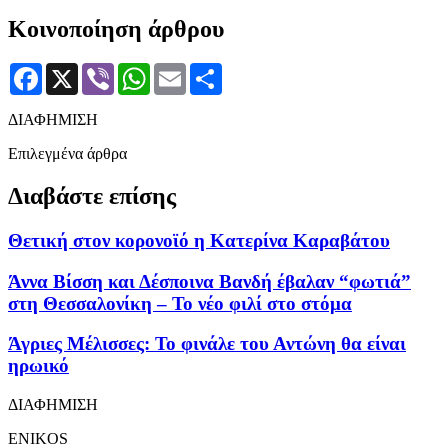
Κοινοποίηση άρθρου
Facebook
X
Viber
WhatsApp
Email
Μοιραστείτε
ΔΙΑΦΗΜΙΣΗ
Επιλεγμένα άρθρα
Διαβάστε επίσης
Θετική στον κορονοϊό η Κατερίνα Καραβάτου
Άννα Βίσση και Δέσποινα Βανδή έβαλαν “φωτιά”
στη Θεσσαλονίκη – Το νέο φιλί στο στόμα
Άγριες Μέλισσες: Το φινάλε του Αντώνη θα είναι
ηρωικό
ΔΙΑΦΗΜΙΣΗ
ENIKOS