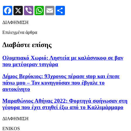
Facebook
X
Viber
WhatsApp
Email
Μοιραστείτε
ΔΙΑΦΗΜΙΣΗ
Επιλεγμένα άρθρα
Διαβάστε επίσης
Ολυμπιακό Χωριό: Ληστεία με καλάσνικοφ σε βαν
που μετέφεραν τσιγάρα
Δήμος Βερύκιος: 93χρονος πέρασε stop και έπεσε
πάνω μου – Τον κυνηγούσαν που έβγαλε το
αυτοκίνητο
Μαραθώνιος Αθήνας 2022: Φορτηγά σφήνωσαν στη
γέφυρα που έχει στηθεί έξω από το Καλλιμάρμαρο
ΔΙΑΦΗΜΙΣΗ
ENIKOS