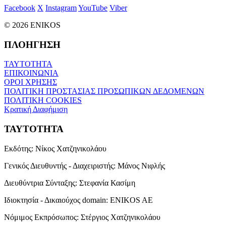
Facebook
X
Instagram
YouTube
Viber
© 2026 ENIKOS
ΠΛΟΗΓΗΣΗ
ΤΑΥΤΟΤΗΤΑ
ΕΠΙΚΟΙΝΩΝΙΑ
ΟΡΟΙ ΧΡΗΣΗΣ
ΠΟΛΙΤΙΚΗ ΠΡΟΣΤΑΣΙΑΣ ΠΡΟΣΩΠΙΚΩΝ ΔΕΔΟΜΕΝΩΝ
ΠΟΛΙΤΙΚΗ COOKIES
Κρατική Διαφήμιση
ΤΑΥΤΟΤΗΤΑ
Εκδότης:
Νίκος Χατζηνικολάου
Γενικός Διευθυντής - Διαχειριστής:
Μάνος Νιφλής
Διευθύντρια Σύνταξης:
Στεφανία Κασίμη
Ιδιοκτησία - Δικαιούχος domain:
ENIKOS AE
Νόμιμος Εκπρόσωπος:
Στέργιος Χατζηνικολάου