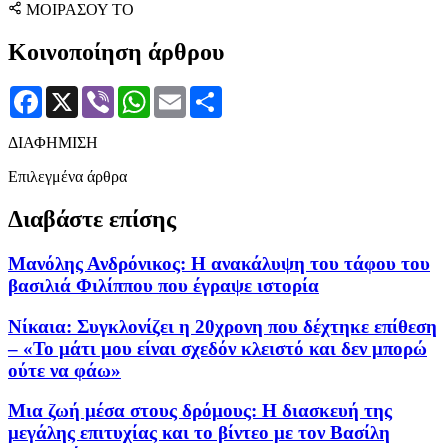
ΜΟΙΡΑΣΟΥ ΤΟ
Κοινοποίηση άρθρου
Facebook
X
Viber
WhatsApp
Email
Μοιραστείτε
ΔΙΑΦΗΜΙΣΗ
Επιλεγμένα άρθρα
Διαβάστε επίσης
Μανόλης Ανδρόνικος: Η ανακάλυψη του τάφου του
βασιλιά Φιλίππου που έγραψε ιστορία
Νίκαια: Συγκλονίζει η 20χρονη που δέχτηκε επίθεση
– «Το μάτι μου είναι σχεδόν κλειστό και δεν μπορώ
ούτε να φάω»
Μια ζωή μέσα στους δρόμους: Η διασκευή της
μεγάλης επιτυχίας και το βίντεο με τον Βασίλη