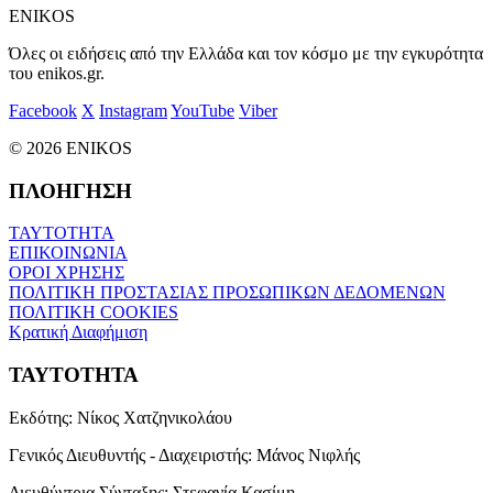
ENIKOS
Όλες οι ειδήσεις από την Ελλάδα και τον κόσμο με την εγκυρότητα
του enikos.gr.
Facebook
X
Instagram
YouTube
Viber
© 2026 ENIKOS
ΠΛΟΗΓΗΣΗ
ΤΑΥΤΟΤΗΤΑ
ΕΠΙΚΟΙΝΩΝΙΑ
ΟΡΟΙ ΧΡΗΣΗΣ
ΠΟΛΙΤΙΚΗ ΠΡΟΣΤΑΣΙΑΣ ΠΡΟΣΩΠΙΚΩΝ ΔΕΔΟΜΕΝΩΝ
ΠΟΛΙΤΙΚΗ COOKIES
Κρατική Διαφήμιση
ΤΑΥΤΟΤΗΤΑ
Εκδότης:
Νίκος Χατζηνικολάου
Γενικός Διευθυντής - Διαχειριστής:
Μάνος Νιφλής
Διευθύντρια Σύνταξης:
Στεφανία Κασίμη