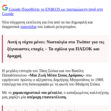
Google
Προσθέστε το ENIKOS ως προτιμώμενη πηγή στη
Google
Νέα σύγχρονη εκτέλεση για ένα από τα πιο δημοφιλή και
διαχρονικά
τραγούδια
του λαϊκού ρεπερτορίου.
Αυτή η νύχτα μένει: Νοσταλγία στο Twitter για τις
ξέγνοιαστες εποχές – Τα σχόλια για ΠΑΣΟΚ και
δραχμή
Η μεγάλη επιτυχία του Τάκη Σούκα και του Βασίλη
Παπαδόπουλου «
Μια Ζωή Μέσα Στους Δρόμους
» που
ερμήνευσε πρώτος ο αξέχαστος Δημήτρης Μητροπάνος το 1989.
επανέρχεται στη δισκογραφία με τη φωνή του Μπάμπη Στόκα.
Με το
χαρακτηριστικό του μέταλλο
, ο καταξιωμένος καλλιτέχνης
μας χαρίζει μία
υπέροχη επανεκτέλεση.