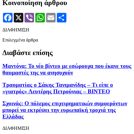
Κοινοποίηση άρθρου
Facebook
X
Viber
WhatsApp
Email
Μοιραστείτε
ΔΙΑΦΗΜΙΣΗ
Επιλεγμένα άρθρα
Διαβάστε επίσης
Μαντόνα: Το νέο βίντεο με εσώρουχα που έκανε τους
θαυμαστές της να ανησυχούν
Τραυματίας ο Σάκης Τανιμανίδης – Τι είπε ο
«γιατρός» Λευτέρης Πετρούνιας – ΒΙΝΤΕΟ
Σχοινάς: Ο πόλεμος επιχειρηματικών συμφερόντων
μπορεί να εκτρέψει την ευρωπαϊκή τροχιά της
Ελλάδας
ΔΙΑΦΗΜΙΣΗ