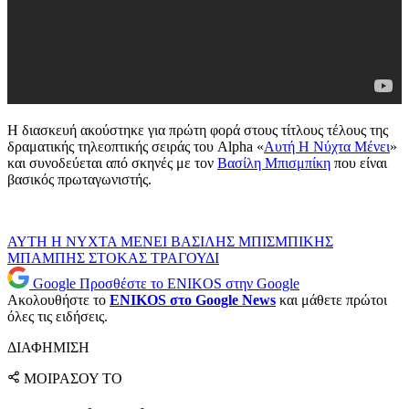
Η διασκευή ακούστηκε για πρώτη φορά στους τίτλους τέλους της
δραματικής τηλεοπτικής σειράς του Alpha «
Αυτή Η Νύχτα Μένει
»
και συνοδεύεται από σκηνές με τον
Βασίλη Μπισμπίκη
που είναι
βασικός πρωταγωνιστής.
ΑΥΤΗ Η ΝΥΧΤΑ ΜΕΝΕΙ
ΒΑΣΙΛΗΣ ΜΠΙΣΜΠΙΚΗΣ
ΜΠΑΜΠΗΣ ΣΤΟΚΑΣ
ΤΡΑΓΟΥΔΙ
Google
Προσθέστε το ENIKOS στην Google
Ακολουθήστε το
ENIKOS στο Google News
και μάθετε πρώτοι
όλες τις ειδήσεις.
ΔΙΑΦΗΜΙΣΗ
ΜΟΙΡΑΣΟΥ ΤΟ