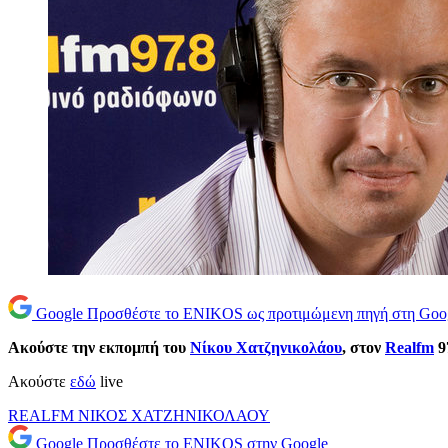
Google
Προσθέστε το ENIKOS ως προτιμώμενη πηγή στη Goo
Ακούστε την εκπομπή του
Νίκου Χατζηνικολάου
, στον
Realfm
9
Ακούστε
εδώ
live
REALFM
ΝΙΚΟΣ ΧΑΤΖΗΝΙΚΟΛΑΟΥ
Google
Προσθέστε το ENIKOS στην Google