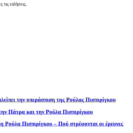
 τις ειδήσεις.
λείπει την υπεράσπιση της Ρούλας Πισπιρίγκου
την Πάτρα και την Ρούλα Πισπιρίγκου
η Ρούλα Πισπιρίγκου – Πού στρέφονται οι έρευνες