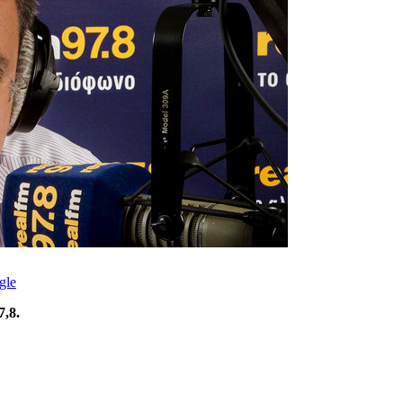
gle
7,8.