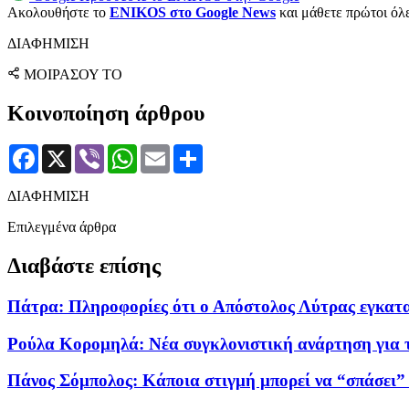
Ακολουθήστε το
ENIKOS στο Google News
και μάθετε πρώτοι όλες
ΔΙΑΦΗΜΙΣΗ
ΜΟΙΡΑΣΟΥ ΤΟ
Κοινοποίηση άρθρου
Facebook
X
Viber
WhatsApp
Email
Μοιραστείτε
ΔΙΑΦΗΜΙΣΗ
Επιλεγμένα άρθρα
Διαβάστε επίσης
Πάτρα: Πληροφορίες ότι ο Απόστολος Λύτρας εγκατα
Ρούλα Κορομηλά: Νέα συγκλονιστική ανάρτηση για 
Πάνος Σόμπολος: Κάποια στιγμή μπορεί να “σπάσει” 