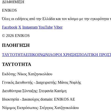
ΔΙΑΦΗΜΙΣΗ
ENIKOS
Όλες οι ειδήσεις από την Ελλάδα και τον κόσμο με την εγκυρότητα τ
Facebook
X
Instagram
YouTube
Viber
© 2026 ENIKOS
ΠΛΟΗΓΗΣΗ
ΤΑΥΤΟΤΗΤΑ
ΕΠΙΚΟΙΝΩΝΙΑ
ΟΡΟΙ ΧΡΗΣΗΣ
ΠΟΛΙΤΙΚΗ ΠΡΟΣ
ΤΑΥΤΟΤΗΤΑ
Εκδότης:
Νίκος Χατζηνικολάου
Γενικός Διευθυντής - Διαχειριστής:
Μάνος Νιφλής
Διευθύντρια Σύνταξης:
Στεφανία Κασίμη
Ιδιοκτησία - Δικαιούχος domain:
ENIKOS AE
Νόμιμος Εκπρόσωπος:
Στέργιος Χατζηνικολάου