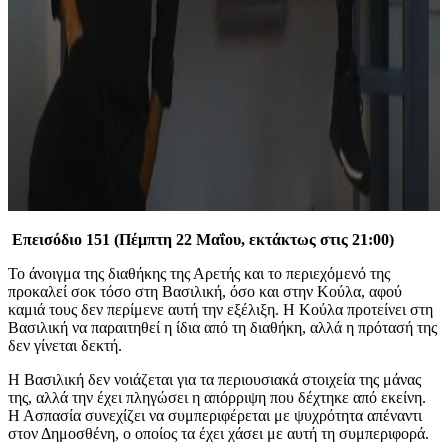
Επεισόδιο 151 (Πέμπτη 22 Μαΐου, εκτάκτως στις 21:00)
Το άνοιγμα της διαθήκης της Αρετής και το περιεχόμενό της
προκαλεί σοκ τόσο στη Βασιλική, όσο και στην Κούλα, αφού
καμιά τους δεν περίμενε αυτή την εξέλιξη. Η Κούλα προτείνει στη
Βασιλική να παραιτηθεί η ίδια από τη διαθήκη, αλλά η πρότασή της
δεν γίνεται δεκτή.
Η Βασιλική δεν νοιάζεται για τα περιουσιακά στοιχεία της μάνας
της, αλλά την έχει πληγώσει η απόρριψη που δέχτηκε από εκείνη.
Η Ασπασία συνεχίζει να συμπεριφέρεται με ψυχρότητα απέναντι
στον Δημοσθένη, ο οποίος τα έχει χάσει με αυτή τη συμπεριφορά.