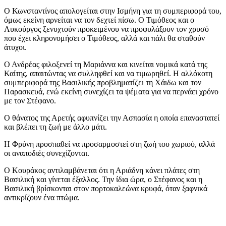
Ο Κωνσταντίνος απολογείται στην Ισμήνη για τη συμπεριφορά του,
όμως εκείνη αρνείται να τον δεχτεί πίσω. Ο Τιμόθεος και ο
Λυκούργος ξενυχτούν προκειμένου να προφυλάξουν τον χρυσό
που έχει κληρονομήσει ο Τιμόθεος, αλλά και πάλι θα σταθούν
άτυχοι.
Ο Ανδρέας φιλοξενεί τη Μαριάννα και κινείται νομικά κατά της
Καίτης, απαιτώντας να συλληφθεί και να τιμωρηθεί. Η αλλόκοτη
συμπεριφορά της Βασιλικής προβληματίζει τη Χάιδω και τον
Παρασκευά, ενώ εκείνη συνεχίζει τα ψέματα για να περνάει χρόνο
με τον Στέφανο.
Ο θάνατος της Αρετής αφυπνίζει την Ασπασία η οποία επαναστατεί
και βλέπει τη ζωή με άλλο μάτι.
Η Φρύνη προσπαθεί να προσαρμοστεί στη ζωή του χωριού, αλλά
οι αναποδιές συνεχίζονται.
Ο Κουράκος αντιλαμβάνεται ότι η Αριάδνη κάνει πλάτες στη
Βασιλική και γίνεται έξαλλος. Την ίδια ώρα, ο Στέφανος και η
Βασιλική βρίσκονται στον πορτοκαλεώνα κρυφά, όταν ξαφνικά
αντικρίζουν ένα πτώμα.