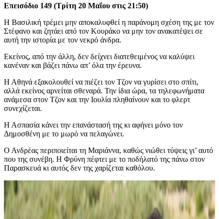
Επεισόδιο 149 (Τρίτη 20 Μαΐου στις 21:50)
Η Βασιλική τρέμει μην αποκαλυφθεί η παράνομη σχέση της με τον
Στέφανο και ζητάει από τον Κουράκο να μην τον ανακατέψει σε
αυτή την ιστορία με τον νεκρό άνδρα.
Εκείνος, από την άλλη, δεν δείχνει διατεθειμένος να καλύψει
κανέναν και βάζει πάνω απ’ όλα την έρευνα.
Η Αθηνά εξακολουθεί να πιέζει τον Τζον να γυρίσει στο σπίτι,
αλλά εκείνος αρνείται σθεναρά. Την ίδια ώρα, τα τηλεφωνήματα
ανάμεσα στον Τζον και την Ιουλία πληθαίνουν και το φλερτ
συνεχίζεται.
Η Ασπασία κάνει την επανάστασή της κι αφήνει μόνο τον
Δημοσθένη με το μωρό να πελαγώνει.
Ο Ανδρέας περιποιείται τη Μαριάννα, καθώς νιώθει τύψεις γι’ αυτό
που της συνέβη. Η Φρύνη πέφτει με το ποδήλατό της πάνω στον
Παρασκευά κι αυτός δεν της χαρίζεται καθόλου.