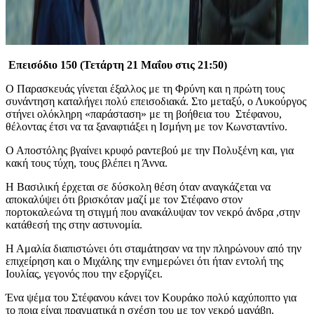
Επεισόδιο 150 (Τετάρτη 21 Μαΐου στις 21:50)
Ο Παρασκευάς γίνεται έξαλλος με τη Φρύνη και η πρώτη τους
συνάντηση καταλήγει πολύ επεισοδιακά. Στο μεταξύ, ο Λυκούργος
στήνει ολόκληρη «παράσταση» με τη βοήθεια του Στέφανου,
θέλοντας έτσι να τα ξαναφτιάξει η Ισμήνη με τον Κωνσταντίνο.
Ο Αποστόλης βγαίνει κρυφό ραντεβού με την Πολυξένη και, για
κακή τους τύχη, τους βλέπει η Άννα.
Η Βασιλική έρχεται σε δύσκολη θέση όταν αναγκάζεται να
αποκαλύψει ότι βρισκόταν μαζί με τον Στέφανο στον
πορτοκαλεώνα τη στιγμή που ανακάλυψαν τον νεκρό άνδρα ,στην
κατάθεσή της στην αστυνομία.
Η Αμαλία διαπιστώνει ότι σταμάτησαν να την πληρώνουν από την
επιχείρηση και ο Μιχάλης την ενημερώνει ότι ήταν εντολή της
Ιουλίας, γεγονός που την εξοργίζει.
Ένα ψέμα του Στέφανου κάνει τον Κουράκο πολύ καχύποπτο για
το ποια είναι πραγματικά η σχέση του με τον νεκρό μανάβη.