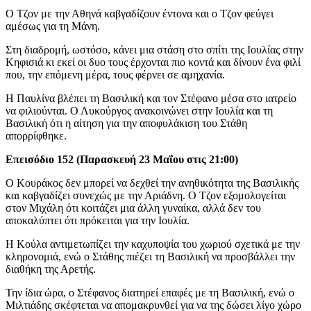
Ο Τζον με την Αθηνά καβγαδίζουν έντονα και ο Τζον φεύγει
αμέσως για τη Μάνη.
Στη διαδρομή, ωστόσο, κάνει μια στάση στο σπίτι της Ιουλίας στην
Κηφισιά κι εκεί οι δυο τους έρχονται πιο κοντά και δίνουν ένα φιλί
που, την επόμενη μέρα, τους φέρνει σε αμηχανία.
Η Παυλίνα βλέπει τη Βασιλική και τον Στέφανο μέσα στο ιατρείο
να φιλιούνται. Ο Λυκούργος ανακοινώνει στην Ιουλία και τη
Βασιλική ότι η αίτηση για την αποφυλάκιση του Στάθη
απορρίφθηκε.
Επεισόδιο 152 (Παρασκευή 23 Μαΐου στις 21:00)
Ο Κουράκος δεν μπορεί να δεχθεί την ανηθικότητα της Βασιλικής
και καβγαδίζει συνεχώς με την Αριάδνη. Ο Τζον εξομολογείται
στον Μιχάλη ότι κοιτάζει μια άλλη γυναίκα, αλλά δεν του
αποκαλύπτει ότι πρόκειται για την Ιουλία.
Η Κούλα αντιμετωπίζει την καχυποψία του χωριού σχετικά με την
κληρονομιά, ενώ ο Στάθης πιέζει τη Βασιλική να προσβάλλει την
διαθήκη της Αρετής.
Την ίδια ώρα, ο Στέφανος διατηρεί επαφές με τη Βασιλική, ενώ ο
Μιλτιάδης σκέφτεται να απομακρυνθεί για να της δώσει λίγο χώρο