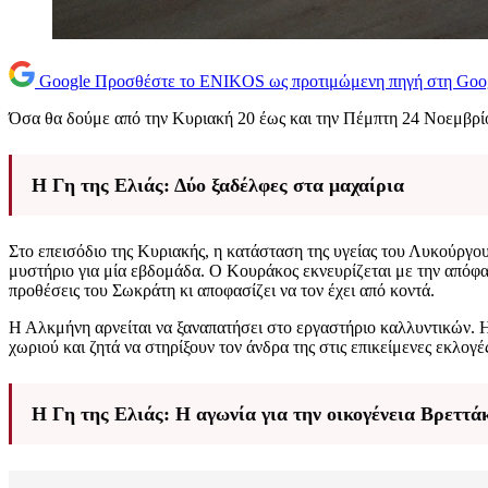
Google
Προσθέστε το ENIKOS ως προτιμώμενη πηγή στη Goo
Όσα θα δούμε από την Κυριακή 20 έως και την Πέμπτη 24 Νοεμβρί
Η Γη της Ελιάς: Δύο ξαδέλφες στα μαχαίρια
Στο επεισόδιο της Κυριακής, η κατάσταση της υγείας του Λυκούργο
μυστήριο για μία εβδομάδα. Ο Κουράκος εκνευρίζεται με την απόφ
προθέσεις του Σωκράτη κι αποφασίζει να τον έχει από κοντά.
Η Αλκμήνη αρνείται να ξαναπατήσει στο εργαστήριο καλλυντικών. Η 
χωριού και ζητά να στηρίξουν τον άνδρα της στις επικείμενες εκλογέ
Η Γη της Ελιάς: Η αγωνία για την οικογένεια Βρεττά