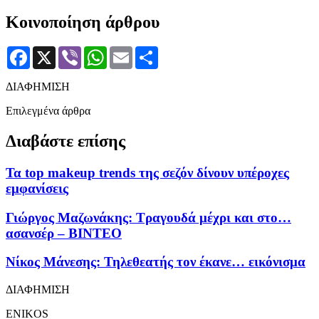
Κοινοποίηση άρθρου
Facebook
X
Viber
WhatsApp
Email
Μοιραστείτε
ΔΙΑΦΗΜΙΣΗ
Επιλεγμένα άρθρα
Διαβάστε επίσης
Τα top makeup trends της σεζόν δίνουν υπέροχες
εμφανίσεις
Γιώργος Μαζωνάκης: Τραγουδά μέχρι και στο…
ασανσέρ – ΒΙΝΤΕΟ
Νίκος Μάνεσης: Τηλεθεατής τον έκανε… εικόνισμα
ΔΙΑΦΗΜΙΣΗ
ENIKOS