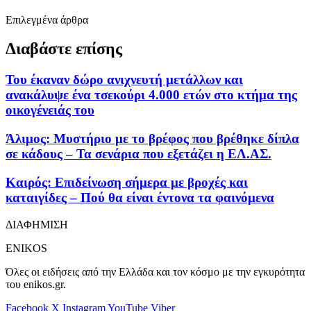
Επιλεγμένα άρθρα
Διαβάστε επίσης
Του έκαναν δώρο ανιχνευτή μετάλλων και
ανακάλυψε ένα τσεκούρι 4.000 ετών στο κτήμα της
οικογένειάς του
Άλιμος: Μυστήριο με το βρέφος που βρέθηκε δίπλα
σε κάδους – Τα σενάρια που εξετάζει η ΕΛ.ΑΣ.
Καιρός: Επιδείνωση σήμερα με βροχές και
καταιγίδες – Πού θα είναι έντονα τα φαινόμενα
ΔΙΑΦΗΜΙΣΗ
ENIKOS
Όλες οι ειδήσεις από την Ελλάδα και τον κόσμο με την εγκυρότητα
του enikos.gr.
Facebook
X
Instagram
YouTube
Viber