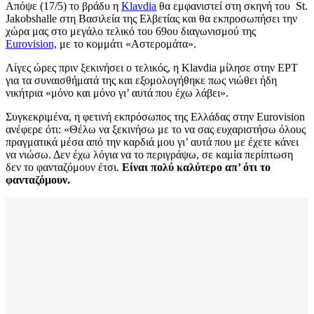
Απόψε (17/5) το βράδυ η
Klavdia
θα εμφανιστεί στη σκηνή του St.
Jakobshalle στη Βασιλεία της Ελβετίας και θα εκπροσωπήσει την
χώρα μας στο μεγάλο τελικό του 69ου διαγωνισμού της
Eurovision,
με το κομμάτι «Αστερομάτα».
Λίγες ώρες πριν ξεκινήσει ο τελικός, η Klavdia μίλησε στην ΕΡΤ
για τα συναισθήματά της και εξομολογήθηκε πως νιώθει ήδη
νικήτρια «μόνο και μόνο γι’ αυτά που έχω λάβει».
Συγκεκριμένα, η φετινή εκπρόσωπος της Ελλάδας στην Eurovision
ανέφερε ότι: «Θέλω να ξεκινήσω με το να σας ευχαριστήσω όλους
πραγματικά μέσα από την καρδιά μου γι’ αυτά που με έχετε κάνει
να νιώσω. Δεν έχω λόγια να το περιγράψω, σε καμία περίπτωση
δεν το φανταζόμουν έτσι.
Είναι πολύ καλύτερο απ’ ότι το
φανταζόμουν.