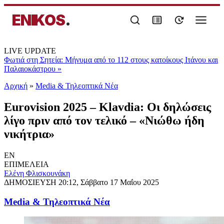
ENIKOS
.
LIVE UPDATE
Φωτιά στη Σητεία: Μήνυμα από το 112 στους κατοίκους Ιτάνου και
Παλαιοκάστρου
»
Αρχική
»
Media & Τηλεοπτικά Νέα
Eurovision 2025 – Klavdia: Οι δηλώσεις
λίγο πριν από τον τελικό – «Νιώθω ήδη
νικήτρια»
EN
ΕΠΙΜΕΛΕΙΑ
Ελένη Φλισκουνάκη
ΔΗΜΟΣΙΕΥΣΗ
20:12, Σάββατο 17 Μαΐου 2025
Media & Τηλεοπτικά Νέα