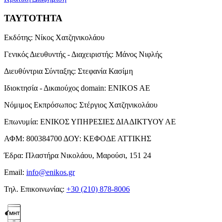
ΤΑΥΤΟΤΗΤΑ
Εκδότης:
Νίκος Χατζηνικολάου
Γενικός Διευθυντής - Διαχειριστής:
Μάνος Νιφλής
Διευθύντρια Σύνταξης:
Στεφανία Κασίμη
Ιδιοκτησία - Δικαιούχος domain:
ENIKOS AE
Νόμιμος Εκπρόσωπος:
Στέργιος Χατζηνικολάου
Επωνυμία:
ΕΝΙΚΟΣ ΥΠΗΡΕΣΙΕΣ ΔΙΑΔΙΚΤΥΟΥ ΑΕ
ΑΦΜ:
800384700
ΔΟΥ:
ΚΕΦΟΔΕ ΑΤΤΙΚΗΣ
Έδρα:
Πλαστήρα Νικολάου, Μαρούσι, 151 24
Email:
info@enikos.gr
Τηλ. Επικοινωνίας:
+30 (210) 878-8006