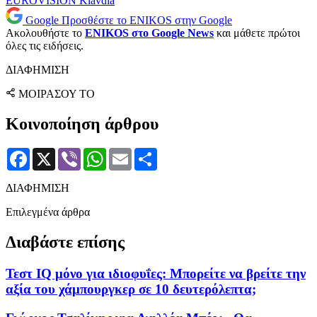
EUROVISION
Klavdia
Google
Προσθέστε το ENIKOS στην Google
Ακολουθήστε το
ENIKOS στο Google News
και μάθετε πρώτοι
όλες τις ειδήσεις.
ΔΙΑΦΗΜΙΣΗ
ΜΟΙΡΑΣΟΥ ΤΟ
Κοινοποίηση άρθρου
Facebook
X
Viber
WhatsApp
Email
Μοιραστείτε
ΔΙΑΦΗΜΙΣΗ
Επιλεγμένα άρθρα
Διαβάστε επίσης
Τεστ IQ μόνο για ιδιοφυΐες: Mπορείτε να βρείτε την
αξία του χάμπουργκερ σε 10 δευτερόλεπτα;