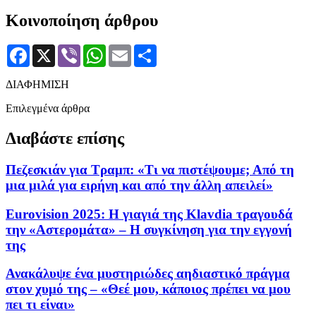
Κοινοποίηση άρθρου
Facebook
X
Viber
WhatsApp
Email
Μοιραστείτε
ΔΙΑΦΗΜΙΣΗ
Επιλεγμένα άρθρα
Διαβάστε επίσης
Πεζεσκιάν για Τραμπ: «Τι να πιστέψουμε; Από τη
μια μιλά για ειρήνη και από την άλλη απειλεί»
Eurovision 2025: Η γιαγιά της Klavdia τραγουδά
την «Αστερομάτα» – Η συγκίνηση για την εγγονή
της
Ανακάλυψε ένα μυστηριώδες αηδιαστικό πράγμα
στον χυμό της – «Θεέ μου, κάποιος πρέπει να μου
πει τι είναι»