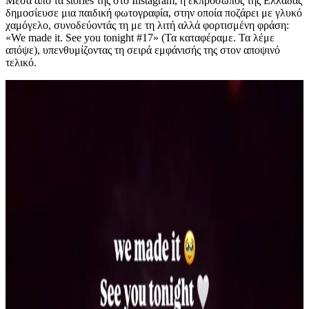
Μέσα από τα stories της στο Instagram, η εκπρόσωπος της Ελλάδας
δημοσίευσε μια παιδική φωτογραφία, στην οποία ποζάρει με γλυκό
χαμόγελο, συνοδεύοντάς τη με τη λιτή αλλά φορτισμένη φράση:
«We made it. See you tonight #17» (Τα καταφέραμε. Τα λέμε
απόψε), υπενθυμίζοντας τη σειρά εμφάνισής της στον αποψινό
τελικό.