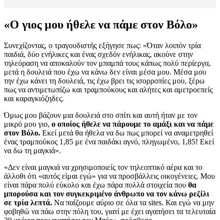
«Ο γιος μου ήθελε να πάμε στον Βόλο»
Συνεχίζοντας, ο τραγουδιστής εξήγησε πως: «Όταν λοιπόν τρία
παιδιά, δύο ενήλικες και ένας σχεδόν ενήλικας, ακούνε στην
τηλεόραση να αποκαλούν τον μπαμπά τους κάπως πολύ περίεργα,
μετά η δουλειά που έχω να κάνω δεν είναι μέσα μου. Μέσα μου
την έχω κάνει τη δουλειά, τις έχω βρει τις ισορροπίες μου, ξέρω
πως να αντιμετωπίζω και τραμπούκους και αλήτες και αμετροεπείς
και καραγκιόζηδες.
Όμως μου βάζουν μια δουλειά στο σπίτι και αυτή ήταν με τον
μικρό μου γιο,
ο οποίος ήθελε να πάρουμε το αμάξι και να πάμε
στον Βόλο.
Εκεί μετά θα ήθελα να δω πως μπορεί να αναμετρηθεί
ένας τραμπούκος 1,85 με ένα παιδάκι αγνό, πληγωμένο, 1,85! Εκεί
να δω τη μαγκιά».
«Δεν είναι μαγκιά να χρησιμοποιείς τον τηλεοπτικό αέρα και το
άλλοθι ότι «αυτός είμαι εγώ» για να προσβάλλεις οικογένειες. Μου
είναι πάρα πολύ εύκολο και έχω πάρα πολλά στοιχεία που
θα
μπορούσα και τον συγκεκριμένο άνθρωπο να τον κάνω ρεζίλι
σε τρία λεπτά.
Να παίζουμε αύριο σε όλα τα sites. Και εγώ να μην
φοβηθώ να πάω στην πόλη του, γιατί με έχει αγαπήσει τα τελευταία