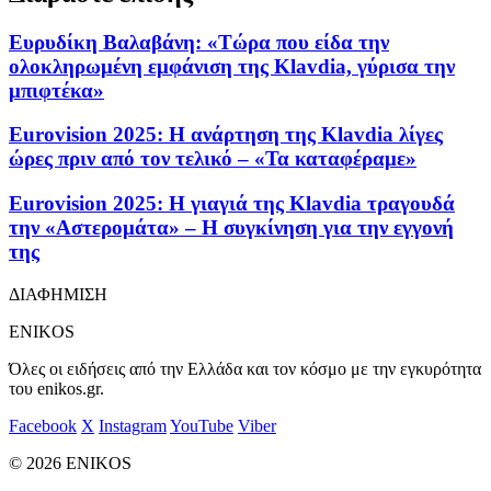
Ευρυδίκη Βαλαβάνη: «Τώρα που είδα την
ολοκληρωμένη εμφάνιση της Klavdia, γύρισα την
μπιφτέκα»
Eurovision 2025: Η ανάρτηση της Klavdia λίγες
ώρες πριν από τον τελικό – «Τα καταφέραμε»
Eurovision 2025: Η γιαγιά της Klavdia τραγουδά
την «Αστερομάτα» – Η συγκίνηση για την εγγονή
της
ΔΙΑΦΗΜΙΣΗ
ENIKOS
Όλες οι ειδήσεις από την Ελλάδα και τον κόσμο με την εγκυρότητα
του enikos.gr.
Facebook
X
Instagram
YouTube
Viber
© 2026 ENIKOS