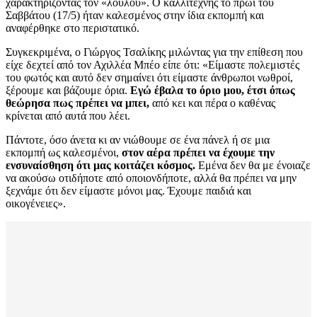
χαρακτηρίζοντάς τον «λουλού». Ο καλλιτέχνης το πρωί του
Σαββάτου (17/5) ήταν καλεσμένος στην ίδια εκπομπή και
αναφέρθηκε στο περιστατικό.
Συγκεκριμένα, ο Γιώργος Τσαλίκης μιλώντας για την επίθεση που
είχε δεχτεί από τον Αχιλλέα Μπέο είπε ότι: «Είμαστε πολεμιστές
του φωτός και αυτό δεν σημαίνει ότι είμαστε άνθρωποι νωθροί,
ξέρουμε και βάζουμε όρια.
Εγώ έβαλα το όριο μου, έτσι όπως
θεώρησα πως πρέπει να μπει,
από κει και πέρα ο καθένας
κρίνεται από αυτά που λέει.
Πάντοτε, όσο άνετα κι αν νιώθουμε σε ένα πάνελ ή σε μια
εκπομπή ως καλεσμένοι,
στον αέρα πρέπει να έχουμε την
ενσυναίσθηση ότι μας κοιτάζει κόσμος.
Εμένα δεν θα με ένοιαζε
να ακούσω οτιδήποτε από οποιονδήποτε, αλλά θα πρέπει να μην
ξεχνάμε ότι δεν είμαστε μόνοι μας. Έχουμε παιδιά και
οικογένειες».