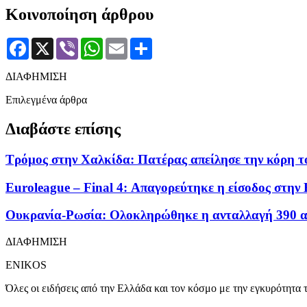
Κοινοποίηση άρθρου
Facebook
X
Viber
WhatsApp
Email
Μοιραστείτε
ΔΙΑΦΗΜΙΣΗ
Επιλεγμένα άρθρα
Διαβάστε επίσης
Τρόμος στην Χαλκίδα: Πατέρας απείλησε την κόρη τ
Euroleague – Final 4: Απαγορεύτηκε η είσοδος στην
Ουκρανία-Ρωσία: Ολοκληρώθηκε η ανταλλαγή 390 
ΔΙΑΦΗΜΙΣΗ
ENIKOS
Όλες οι ειδήσεις από την Ελλάδα και τον κόσμο με την εγκυρότητα τ