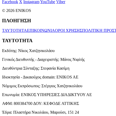
Facebook
X
Instagram
YouTube
Viber
© 2026 ENIKOS
ΠΛΟΗΓΗΣΗ
ΤΑΥΤΟΤΗΤΑ
ΕΠΙΚΟΙΝΩΝΙΑ
ΟΡΟΙ ΧΡΗΣΗΣ
ΠΟΛΙΤΙΚΗ ΠΡΟΣ
ΤΑΥΤΟΤΗΤΑ
Εκδότης:
Νίκος Χατζηνικολάου
Γενικός Διευθυντής - Διαχειριστής:
Μάνος Νιφλής
Διευθύντρια Σύνταξης:
Στεφανία Κασίμη
Ιδιοκτησία - Δικαιούχος domain:
ENIKOS AE
Νόμιμος Εκπρόσωπος:
Στέργιος Χατζηνικολάου
Επωνυμία:
ΕΝΙΚΟΣ ΥΠΗΡΕΣΙΕΣ ΔΙΑΔΙΚΤΥΟΥ ΑΕ
ΑΦΜ:
800384700
ΔΟΥ:
ΚΕΦΟΔΕ ΑΤΤΙΚΗΣ
Έδρα:
Πλαστήρα Νικολάου, Μαρούσι, 151 24