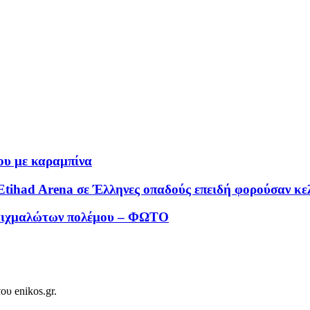
ου με καραμπίνα
 Etihad Arena σε Έλληνες οπαδούς επειδή φορούσαν κε
αιχμαλώτων πολέμου – ΦΩΤΟ
ου enikos.gr.