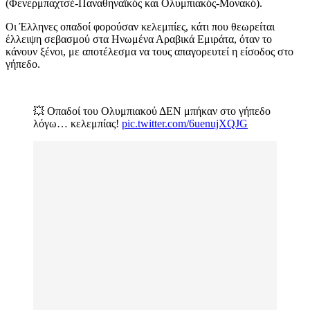
(Φενερμπαχτσέ-Παναθηναϊκός και Ολυμπιακός-Μονακό).
Οι Έλληνες οπαδοί φορούσαν κελεμπίες, κάτι που θεωρείται
έλλειψη σεβασμού στα Ηνωμένα Αραβικά Εμιράτα, όταν το
κάνουν ξένοι, με αποτέλεσμα να τους απαγορευτεί η είσοδος στο
γήπεδο.
💥 Οπαδοί του Ολυμπιακού ΔΕΝ μπήκαν στο γήπεδο
λόγω… κελεμπίας!
pic.twitter.com/6uenujXQJG