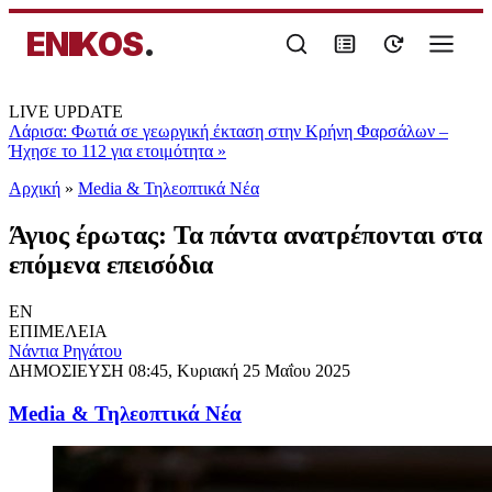
ENIKOS
.
LIVE UPDATE
Λάρισα: Φωτιά σε γεωργική έκταση στην Κρήνη Φαρσάλων –
Ήχησε το 112 για ετοιμότητα
»
Αρχική
»
Media & Τηλεοπτικά Νέα
Άγιος έρωτας: Τα πάντα ανατρέπονται στα
επόμενα επεισόδια
EN
ΕΠΙΜΕΛΕΙΑ
Νάντια Ρηγάτου
ΔΗΜΟΣΙΕΥΣΗ
08:45, Κυριακή 25 Μαΐου 2025
Media & Τηλεοπτικά Νέα