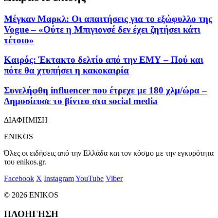
Μέγκαν Μαρκλ: Οι απαιτήσεις για το εξώφυλλο της
Vogue – «Ούτε η Μπιγιονσέ δεν έχει ζητήσει κάτι
τέτοιο»
Καιρός: Έκτακτο δελτίο από την ΕΜΥ – Πού και
πότε θα χτυπήσει η κακοκαιρία
Συνελήφθη influencer που έτρεχε με 180 χλμ/ώρα –
Δημοσίευσε το βίντεο στα social media
ΔΙΑΦΗΜΙΣΗ
ENIKOS
Όλες οι ειδήσεις από την Ελλάδα και τον κόσμο με την εγκυρότητα
του enikos.gr.
Facebook
X
Instagram
YouTube
Viber
© 2026 ENIKOS
ΠΛΟΗΓΗΣΗ