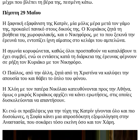
μέχρι που βλέπει τη βέρα της, πεσμένη κάτω.
Πέμπτη 29 Μαΐου
Η ξαφνική εξαφάνιση της Κατρίν, μία μόλις μέρα μετά τον γάμο
της, προκαλεί πανικό στους δικούς της. Ο Κυριάκος ζητά τη
βοήθεια της χωροφυλακής, και ο Νικηφόρος, με το που ξεκινά την
έρευνά του, εντοπίζει ίχνη αίματος στο κελάρι του αμπελώνα.
Η αγωνία κορυφώνεται, καθώς όλοι προσπαθούν να καταλάβουν τι
έχει συμβεί, ενώ οι εντάσεις κατά τη διάρκεια της έρευνας φέρνουν
σε ρήξη τον Κυριάκο με τον Νικηφόρο.
Ο Παύλος, από την άλλη, ζητά από τη Χριστίνα να καλύψει την
απουσία του και θάβει το όπλο του φόνου.
Η Χλόη με τον πατέρα Νικόλαο κατευθύνονται προς την Αθήνα,
όμως ο μικρός Κυριάκος αρχίζει να κάνει ερωτήσεις, στις οποίες
δυσκολεύονται να απαντήσουν.
Κι ενώ οι προβλέψεις για την τύχη της Κατρίν γίνονται όλο και πιο
δυσοίωνες, η Σοφία κάνει μια απροσδόκητη εξομολόγηση στην
Αναστασία, που σοκάρει τόσο εκείνη όσο και τον Χάρη.