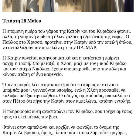
Τετάρτη 28 Μαΐου
Η επόμενη ημέρα του γάμου της Κατρίν και του Κυριάκου φτάνει,
αλλά, τη γιορτινή διάθεση όλων χαλάει η εξαφάνιση της νύφης. Ο
Παύλος στο Χρισσό, προτείνει στην Κατρίν υπό την απειλή όπλου,
να ανταλλάξουν τον αμπελώνα με την ΠΑ-ΜΑΡ.
Η Κατρίν αρνείται κατηγορηματικά και η κατάσταση παίρνει
άσχημη τροπή. Στο μεταξύ, η Χλόη, μαζί με τον μικρό Κυριάκο
και τον πατέρα Νικόλαο, έχουν απομακρυνθεί από την πόλη και
κάνουν στάση σ’ ένα καφενείο.
Όταν ο μικρός λέει στην καφετζού ότι «ο κύριος δεν είναι ο
μπαμπάς μου», γεννιούνται υποψίες, ενώ η Χλόη προσπαθεί να
καλύψει αδέξια την αλήθεια. Ο οδηγός της κούρσας, αποκαλύπτει
στον Πέτρο ότι πήγε την Κατρίν στον αμπελώνα, κατόπιν εντολής.
Η πληροφορία αυτή αναστατώνει τον Κυριάκο, που τρέχει αμέσως
προς τα εκεί μήπως την βρει.
Φτάνει στον αμπελώνα και αρχίζει να φωνάζει το όνομα της
Κατρίν. Δε βρίσκει, όμως, τίποτα ούτε στο κελάρι ούτε τριγύρω,