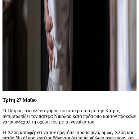
Τρίτη 27 Μαΐου
O Πέτρος, στο γλέντι γάμου του πατέρα του με την Κατρίν,
αντιμετωπίζει τον πατέρα Νικόλαο κατά πρόσωπο και τον προκαλεί
να παραδεχτεί τη σχέση του με τη γυναίκα του.
Η Χλόη καταφέρνει να τον ηρεμήσει προσωρινά, όμως, Χλόη και
πατήρ Νικόλαος, αντιλαμβάνονται ότι τα περιθώρια στενεύουν και