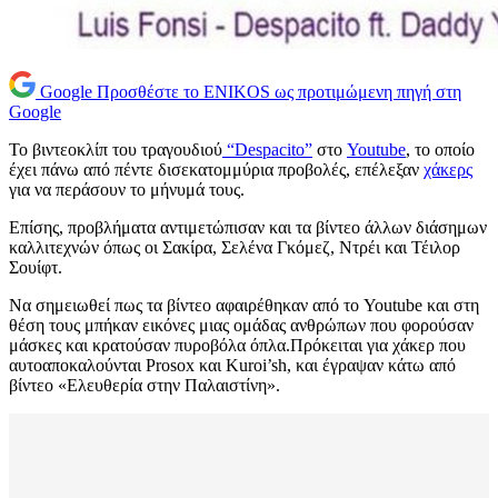
Google
Προσθέστε το ENIKOS ως προτιμώμενη πηγή στη
Google
Το βιντεοκλίπ του τραγουδιού
“Despacito”
στο
Youtube
, το οποίο
έχει πάνω από πέντε δισεκατομμύρια προβολές, επέλεξαν
χάκερς
για να περάσουν το μήνυμά τους.
Επίσης, προβλήματα αντιμετώπισαν και τα βίντεο άλλων διάσημων
καλλιτεχνών όπως οι Σακίρα, Σελένα Γκόμεζ, Ντρέι και Τέιλορ
Σουίφτ.
Να σημειωθεί πως τα βίντεο αφαιρέθηκαν από το Youtube και στη
θέση τους μπήκαν εικόνες μιας ομάδας ανθρώπων που φορούσαν
μάσκες και κρατούσαν πυροβόλα όπλα.Πρόκειται για χάκερ που
αυτοαποκαλούνται Prosox και Kuroi’sh, και έγραψαν κάτω από
βίντεο «Ελευθερία στην Παλαιστίνη».