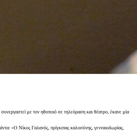
ε συνεργαστεί με τον ηθοποιό σε τηλεόραση και θέατρο, έκανε μία
άντα: «Ο Νίκος Γαλανός, πρίγκιπας καλοσύνης, γενναιοδωρίας,