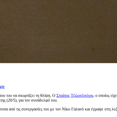
gle
του του να σκορπίζει τη θλίψη. Ο
Στράτος Τζώρτζογλου,
ο οποίος είχ
της (20/5), για τον συνάδελφό του.
υπα από τις συνεργασίες του με τον Νίκο Γαλανό και έγραψε στη λεζ