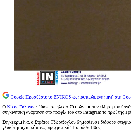
Google
Προσθέστε το ENIKOS ως προτιμώμενη πηγή στη Goo
Ο
Νίκος Γαλανός
πέθανε σε ηλικία 79 ετών, με την είδηση του θανά
συγκινητική ανάρτηση στο προφίλ του στο Instagram το πρωί της Τρί
Συγκεκριμένα, ο Στράτος Τζώρτζογλου δημοσίευσε διάφορα στιγμιότ
γλυκύτητας, απλότητας, πραγματικά “Ποιούσε Ήθος”.