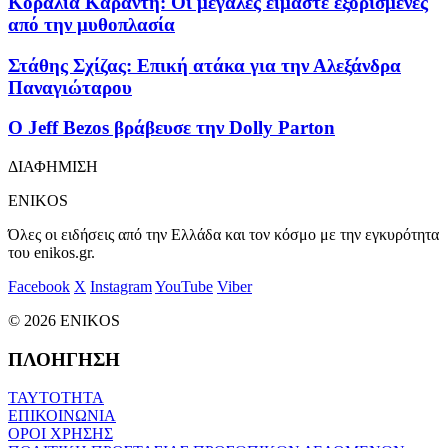
Κοραλία Καράντη: Οι μεγάλες είμαστε εξορισμένες
από την μυθοπλασία
Στάθης Σχίζας: Επική ατάκα για την Αλεξάνδρα
Παναγιώταρου
Ο Jeff Bezos βράβευσε την Dolly Parton
ΔΙΑΦΗΜΙΣΗ
ENIKOS
Όλες οι ειδήσεις από την Ελλάδα και τον κόσμο με την εγκυρότητα
του enikos.gr.
Facebook
X
Instagram
YouTube
Viber
© 2026 ENIKOS
ΠΛΟΗΓΗΣΗ
ΤΑΥΤΟΤΗΤΑ
ΕΠΙΚΟΙΝΩΝΙΑ
ΟΡΟΙ ΧΡΗΣΗΣ