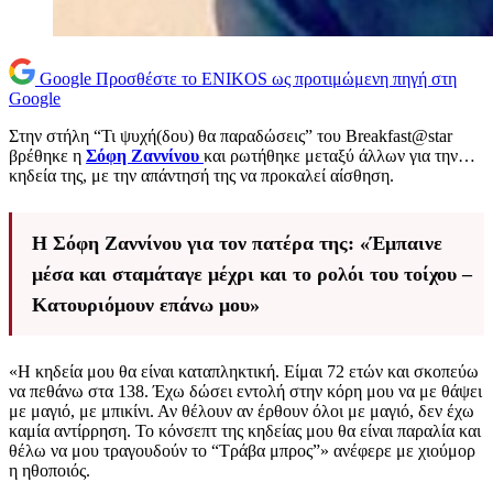
Google
Προσθέστε το ENIKOS ως προτιμώμενη πηγή στη
Google
Στην στήλη “Τι ψυχή(δου) θα παραδώσεις” του Breakfast@star
βρέθηκε η
Σόφη Ζαννίνου
και ρωτήθηκε μεταξύ άλλων για την…
κηδεία της, με την απάντησή της να προκαλεί αίσθηση.
Η Σόφη Ζαννίνου για τον πατέρα της: «Έμπαινε
μέσα και σταμάταγε μέχρι και το ρολόι του τοίχου –
Κατουριόμουν επάνω μου»
«Η κηδεία μου θα είναι καταπληκτική. Είμαι 72 ετών και σκοπεύω
να πεθάνω στα 138. Έχω δώσει εντολή στην κόρη μου να με θάψει
με μαγιό, με μπικίνι. Αν θέλουν αν έρθουν όλοι με μαγιό, δεν έχω
καμία αντίρρηση. Το κόνσεπτ της κηδείας μου θα είναι παραλία και
θέλω να μου τραγουδούν το “Τράβα μπρος”» ανέφερε με χιούμορ
η ηθοποιός.