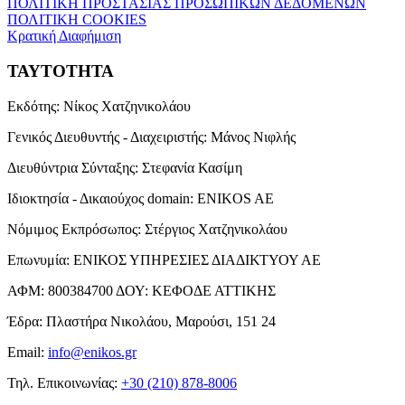
ΠΟΛΙΤΙΚΗ ΠΡΟΣΤΑΣΙΑΣ ΠΡΟΣΩΠΙΚΩΝ ΔΕΔΟΜΕΝΩΝ
ΠΟΛΙΤΙΚΗ COOKIES
Κρατική Διαφήμιση
ΤΑΥΤΟΤΗΤΑ
Εκδότης:
Νίκος Χατζηνικολάου
Γενικός Διευθυντής - Διαχειριστής:
Μάνος Νιφλής
Διευθύντρια Σύνταξης:
Στεφανία Κασίμη
Ιδιοκτησία - Δικαιούχος domain:
ENIKOS AE
Νόμιμος Εκπρόσωπος:
Στέργιος Χατζηνικολάου
Επωνυμία:
ΕΝΙΚΟΣ ΥΠΗΡΕΣΙΕΣ ΔΙΑΔΙΚΤΥΟΥ ΑΕ
ΑΦΜ:
800384700
ΔΟΥ:
ΚΕΦΟΔΕ ΑΤΤΙΚΗΣ
Έδρα:
Πλαστήρα Νικολάου, Μαρούσι, 151 24
Email:
info@enikos.gr
Τηλ. Επικοινωνίας:
+30 (210) 878-8006