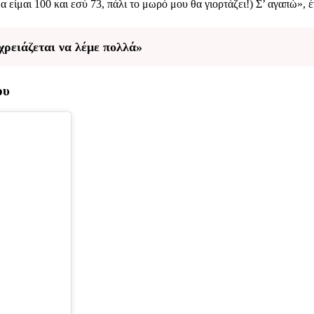
είμαι 100 και εσύ 73, πάλι το μωρό μου θα γιορτάζει!) Σ’ αγαπώ», έ
χρειάζεται να λέμε πολλά»
ου