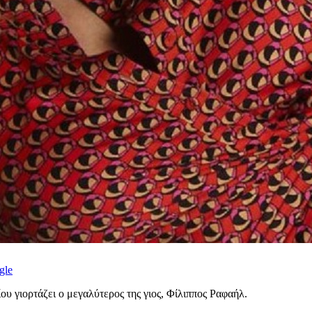
gle
υ γιορτάζει ο μεγαλύτερος της γιος, Φίλιππος Ραφαήλ.