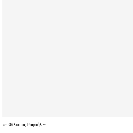
«~ Φίλιππος Ραφαήλ ~