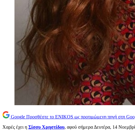
Google
Προσθέστε το ENIKOS ως προτιμώμενη πηγή στη Goo
Χαρές έχει η
Σίσσυ Χρηστίδου
, αφού σήμερα Δευτέρα, 14 Νοεμβρίο