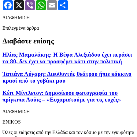
Facebook
X
Viber
WhatsApp
Email
Μοιραστείτε
ΔΙΑΦΗΜΙΣΗ
Επιλεγμένα άρθρα
Διαβάστε επίσης
Ηλίας Μαμαλάκης: Η Βέφα Αλεξιάδου έχει περάσει
τα 80, δεν έχει να προσφέρει κάτι στην πολιτική
Τατιάνα Λύγαρη: Διευθυντής θεάτρου ήπιε κόκκινο
κρασί από το γοβάκι μου
Κέιτ Μίντλετον: Δημοσίευσε φωτογραφία του
πρίγκιπα Λούις – «Ευχαριστούμε για τις ευχές»
ΔΙΑΦΗΜΙΣΗ
ENIKOS
Όλες οι ειδήσεις από την Ελλάδα και τον κόσμο με την εγκυρότητα