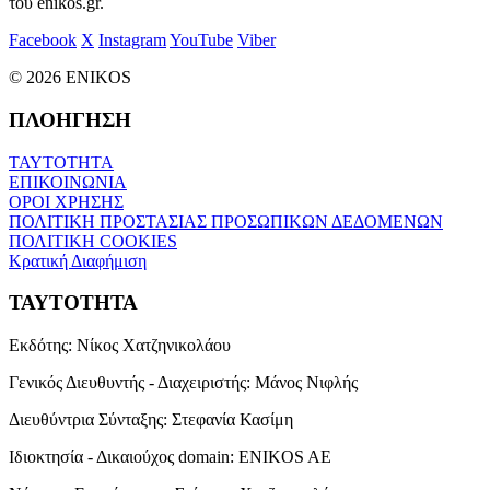
του enikos.gr.
Facebook
X
Instagram
YouTube
Viber
© 2026 ENIKOS
ΠΛΟΗΓΗΣΗ
ΤΑΥΤΟΤΗΤΑ
ΕΠΙΚΟΙΝΩΝΙΑ
ΟΡΟΙ ΧΡΗΣΗΣ
ΠΟΛΙΤΙΚΗ ΠΡΟΣΤΑΣΙΑΣ ΠΡΟΣΩΠΙΚΩΝ ΔΕΔΟΜΕΝΩΝ
ΠΟΛΙΤΙΚΗ COOKIES
Κρατική Διαφήμιση
ΤΑΥΤΟΤΗΤΑ
Εκδότης:
Νίκος Χατζηνικολάου
Γενικός Διευθυντής - Διαχειριστής:
Μάνος Νιφλής
Διευθύντρια Σύνταξης:
Στεφανία Κασίμη
Ιδιοκτησία - Δικαιούχος domain:
ENIKOS AE