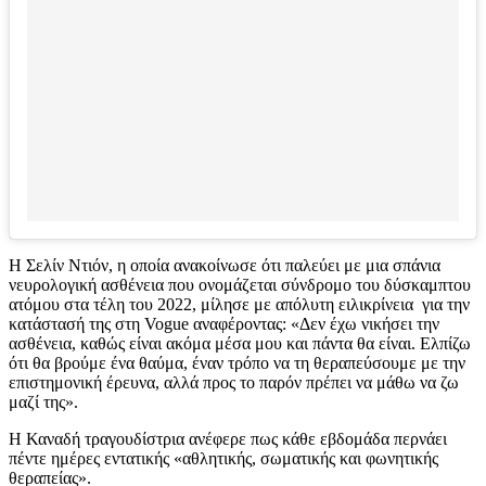
Η Σελίν Ντιόν, η οποία ανακοίνωσε ότι παλεύει με μια σπάνια
νευρολογική ασθένεια που ονομάζεται σύνδρομο του δύσκαμπτου
ατόμου στα τέλη του 2022, μίλησε με απόλυτη ειλικρίνεια για την
κατάστασή της στη Vogue αναφέροντας: «Δεν έχω νικήσει την
ασθένεια, καθώς είναι ακόμα μέσα μου και πάντα θα είναι. Ελπίζω
ότι θα βρούμε ένα θαύμα, έναν τρόπο να τη θεραπεύσουμε με την
επιστημονική έρευνα, αλλά προς το παρόν πρέπει να μάθω να ζω
μαζί της».
Η Καναδή τραγουδίστρια ανέφερε πως κάθε εβδομάδα περνάει
πέντε ημέρες εντατικής «αθλητικής, σωματικής και φωνητικής
θεραπείας».