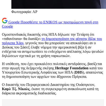
Φωτογραφία: AP
Google
Προσθέστε το ENIKOS ως προτιμώμενη πηγή στη
Google
Ομοσπονδιακός δικαστής στις ΗΠΑ δήλωσε την Τετάρτη ότι
«πιθανότατα» θα διατάξει
τη δημοσιοποίηση της αίτησης βίζας του
πρίγκιπα Χάρι,
γεγονός που θα μπορούσε να αποκαλύψει αν ο
Δούκας του Σάσεξ έλαβε νόμιμα την αμερικανική βίζα ή αν
ενδέχεται να αντιμετωπίσει το ενδεχόμενο απέλασης λόγω ψευδών
δηλώσεων σχετικά με τη χρήση ναρκωτικών.
Η υπόθεση, που έχει προκαλέσει πολιτικές αντιδράσεις, βασίζεται
στην αγωγή της δεξαμενής σκέψης
Heritage Foundation
κατά του
Υπουργείου Εσωτερικής Ασφάλειας των ΗΠΑ (
DHS
), απαιτώντας
τη δημοσιοποίηση των αρχείων του 40χρονου Πρίγκιπα.
Ο δικαστής του Περιφερειακού Δικαστηρίου της Ουάσιγκτον,
Καρλ Τζ. Νίκολς
, έκανε τη συγκεκριμένη ανακοίνωση κατά τη
διάρκεια ακροαματικής διαδικασίας.