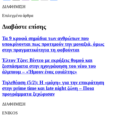
ΔΙΑΦΗΜΙΣΗ
Επιλεγμένα άρθρα
Διαβάστε επίσης
Τα 9 κρυφά σημάδια των ανθρώπων που
υποκρίνονται πως προτιμούν την μοναξιά, όμως
στην πραγματικότητα τη φοβούνται
Έλτον Τζον: Βίντεο με εκρήξεις θυμού και
ξεσπάσματα στην ηχογράφηση του νέου του
άλμπουμ – «Ήμουν ένας εφιάλτης»
Τηλεθέαση (5/2): Η «μάχη» για την επικράτηση
στην prime time και late night ζώνη – Ποια
προγράμματα ξεχώρισαν
ΔΙΑΦΗΜΙΣΗ
ENIKOS