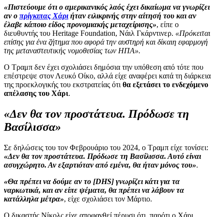
«Πιστεύουμε ότι ο αμερικανικός λαός έχει δικαίωμα να γνωρίζει
αν ο
πρίγκιπας Χάρι
ήταν ειλικρινής στην αίτησή του και αν
έλαβε κάποιο είδος προνομιακής μεταχείρισης»
, είπε ο
διευθυντής του Heritage Foundation, Νάιλ Γκάρντινερ.
«Πρόκειται
επίσης για ένα ζήτημα που αφορά την αυστηρή και δίκαιη εφαρμογή
της μεταναστευτικής νομοθεσίας των ΗΠΑ».
Ο Τραμπ δεν έχει σχολιάσει δημόσια την υπόθεση από τότε που
επέστρεψε στον Λευκό Οίκο, αλλά είχε αναφέρει κατά τη διάρκεια
της προεκλογικής του εκστρατείας ότι
θα εξετάσει το ενδεχόμενο
απέλασης του Χάρι
.
«Δεν θα τον προστάτευα. Πρόδωσε τη
Βασίλισσα»
Σε δηλώσεις του τον Φεβρουάριο του 2024, ο Τραμπ είχε τονίσει:
«Δεν θα τον προστάτευα. Πρόδωσε τη Βασίλισσα. Αυτό είναι
ασυγχώρητο. Αν εξαρτιόταν από εμένα, θα ήταν μόνος του»
.
«Θα πρέπει να δούμε αν το [DHS] γνωρίζει κάτι για τα
ναρκωτικά, και αν είπε ψέματα, θα πρέπει να λάβουν τα
κατάλληλα μέτρα»
, είχε σχολιάσει τον Μάρτιο.
Ο δικαστής Νίκολς είχε αποφανθεί πέρυσι ότι, παρότι ο Χάρι