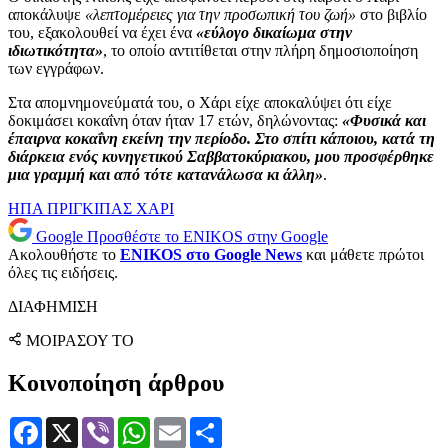
αποκάλυψε
«λεπτομέρειες για την προσωπική του ζωή»
στο βιβλίο
του, εξακολουθεί να έχει ένα
«εύλογο δικαίωμα στην
ιδιωτικότητα»
, το οποίο αντιτίθεται στην πλήρη δημοσιοποίηση
των εγγράφων.
Στα απομνημονεύματά του, ο Χάρι είχε αποκαλύψει ότι είχε
δοκιμάσει κοκαΐνη όταν ήταν 17 ετών, δηλώνοντας:
«Φυσικά και
έπαιρνα κοκαΐνη εκείνη την περίοδο. Στο σπίτι κάποιου, κατά τη
διάρκεια ενός κυνηγετικού Σαββατοκύριακου, μου προσφέρθηκε
μια γραμμή και από τότε κατανάλωσα κι άλλη»
.
ΗΠΑ
ΠΡΙΓΚΙΠΑΣ ΧΑΡΙ
Google
Προσθέστε το ENIKOS στην Google
Ακολουθήστε το
ENIKOS στο Google News
και μάθετε πρώτοι
όλες τις ειδήσεις.
ΔΙΑΦΗΜΙΣΗ
ΜΟΙΡΑΣΟΥ ΤΟ
Κοινοποίηση άρθρου
Facebook
X
Viber
WhatsApp
Email
Μοιραστείτε