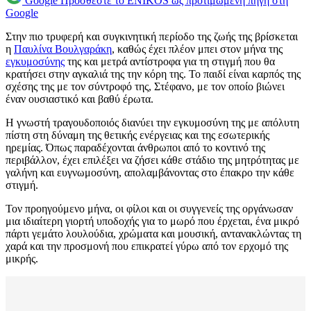
Google
Προσθέστε το ENIKOS ως προτιμώμενη πηγή στη
Google
Στην πιο τρυφερή και συγκινητική περίοδο της ζωής της βρίσκεται
η
Παυλίνα Βουλγαράκη
, καθώς έχει πλέον μπει στον μήνα της
εγκυμοσύνης
της και μετρά αντίστροφα για τη στιγμή που θα
κρατήσει στην αγκαλιά της την κόρη της. Το παιδί είναι καρπός της
σχέσης της με τον σύντροφό της, Στέφανο, με τον οποίο βιώνει
έναν ουσιαστικό και βαθύ έρωτα.
Η γνωστή τραγουδοποιός διανύει την εγκυμοσύνη της με απόλυτη
πίστη στη δύναμη της θετικής ενέργειας και της εσωτερικής
ηρεμίας. Όπως παραδέχονται άνθρωποι από το κοντινό της
περιβάλλον, έχει επιλέξει να ζήσει κάθε στάδιο της μητρότητας με
γαλήνη και ευγνωμοσύνη, απολαμβάνοντας στο έπακρο την κάθε
στιγμή.
Τον προηγούμενο μήνα, οι φίλοι και οι συγγενείς της οργάνωσαν
μια ιδιαίτερη γιορτή υποδοχής για το μωρό που έρχεται, ένα μικρό
πάρτι γεμάτο λουλούδια, χρώματα και μουσική, αντανακλώντας τη
χαρά και την προσμονή που επικρατεί γύρω από τον ερχομό της
μικρής.