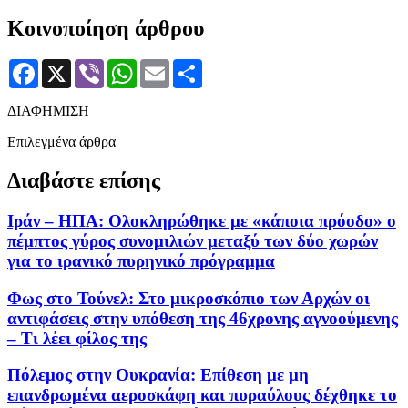
Κοινοποίηση άρθρου
Facebook
X
Viber
WhatsApp
Email
Μοιραστείτε
ΔΙΑΦΗΜΙΣΗ
Επιλεγμένα άρθρα
Διαβάστε επίσης
Ιράν – ΗΠΑ: Ολοκληρώθηκε με «κάποια πρόοδο» ο
πέμπτος γύρος συνομιλιών μεταξύ των δύο χωρών
για το ιρανικό πυρηνικό πρόγραμμα
Φως στο Τούνελ: Στο μικροσκόπιο των Αρχών οι
αντιφάσεις στην υπόθεση της 46χρονης αγνοούμενης
– Τι λέει φίλος της
Πόλεμος στην Ουκρανία: Επίθεση με μη
επανδρωμένα αεροσκάφη και πυραύλους δέχθηκε το