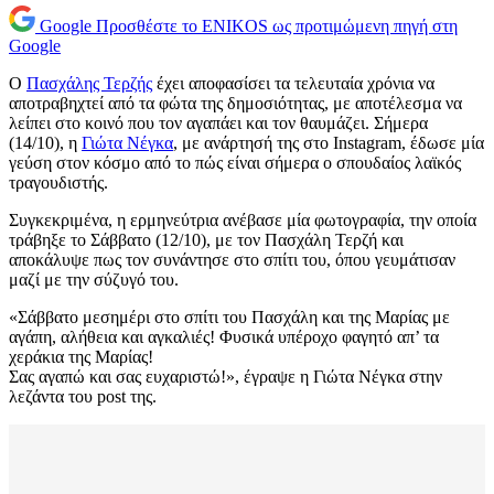
Google
Προσθέστε το ENIKOS ως προτιμώμενη πηγή στη
Google
Ο
Πασχάλης Τερζής
έχει αποφασίσει τα τελευταία χρόνια να
αποτραβηχτεί από τα φώτα της δημοσιότητας, με αποτέλεσμα να
λείπει στο κοινό που τον αγαπάει και τον θαυμάζει. Σήμερα
(14/10), η
Γιώτα Νέγκα
, με ανάρτησή της στο Instagram, έδωσε μία
γεύση στον κόσμο από το πώς είναι σήμερα ο σπουδαίος λαϊκός
τραγουδιστής.
Συγκεκριμένα, η ερμηνεύτρια ανέβασε μία φωτογραφία, την οποία
τράβηξε το Σάββατο (12/10), με τον Πασχάλη Τερζή και
αποκάλυψε πως τον συνάντησε στο σπίτι του, όπου γευμάτισαν
μαζί με την σύζυγό του.
«Σάββατο μεσημέρι στο σπίτι του Πασχάλη και της Μαρίας με
αγάπη, αλήθεια και αγκαλιές! Φυσικά υπέροχο φαγητό απ’ τα
χεράκια της Μαρίας!
Σας αγαπώ και σας ευχαριστώ!», έγραψε η Γιώτα Νέγκα στην
λεζάντα του post της.