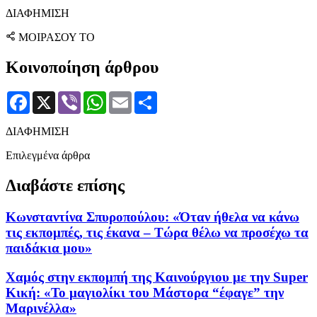
ΔΙΑΦΗΜΙΣΗ
ΜΟΙΡΑΣΟΥ ΤΟ
Κοινοποίηση άρθρου
Facebook
X
Viber
WhatsApp
Email
Μοιραστείτε
ΔΙΑΦΗΜΙΣΗ
Επιλεγμένα άρθρα
Διαβάστε επίσης
Κωνσταντίνα Σπυροπούλου: «Όταν ήθελα να κάνω
τις εκπομπές, τις έκανα – Τώρα θέλω να προσέχω τα
παιδάκια μου»
Χαμός στην εκπομπή της Καινούργιου με την Super
Κική: «Το μαγιολίκι του Μάστορα “έφαγε” την
Μαρινέλλα»