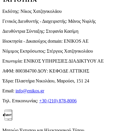
Εκδότης:
Νίκος Χατζηνικολάου
Γενικός Διευθυντής - Διαχειριστής:
Μάνος Νιφλής
Διευθύντρια Σύνταξης:
Στεφανία Κασίμη
Ιδιοκτησία - Δικαιούχος domain:
ENIKOS AE
Νόμιμος Εκπρόσωπος:
Στέργιος Χατζηνικολάου
Επωνυμία:
ΕΝΙΚΟΣ ΥΠΗΡΕΣΙΕΣ ΔΙΑΔΙΚΤΥΟΥ ΑΕ
ΑΦΜ:
800384700
ΔΟΥ:
ΚΕΦΟΔΕ ΑΤΤΙΚΗΣ
Έδρα:
Πλαστήρα Νικολάου, Μαρούσι, 151 24
Email:
info@enikos.gr
Τηλ. Επικοινωνίας:
+30 (210) 878-8006
Μητρώο Έντυπου και Ηλεκτρονικού Τύπου