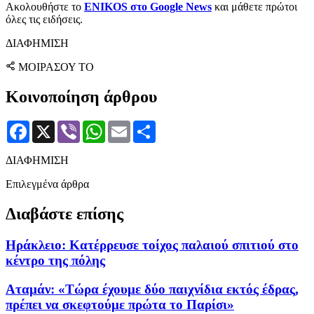
Ακολουθήστε το
ENIKOS στο Google News
και μάθετε πρώτοι
όλες τις ειδήσεις.
ΔΙΑΦΗΜΙΣΗ
ΜΟΙΡΑΣΟΥ ΤΟ
Κοινοποίηση άρθρου
Facebook
X
Viber
WhatsApp
Email
Μοιραστείτε
ΔΙΑΦΗΜΙΣΗ
Επιλεγμένα άρθρα
Διαβάστε επίσης
Ηράκλειο: Κατέρρευσε τοίχος παλαιού σπιτιού στο
κέντρο της πόλης
Αταμάν: «Τώρα έχουμε δύο παιχνίδια εκτός έδρας,
πρέπει να σκεφτούμε πρώτα το Παρίσι»