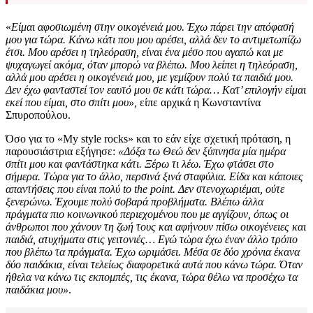
«
Είμαι αφοσιωμένη στην οικογένειά μου. Έχω πάρει την απόφασή
μου για τώρα. Κάνω κάτι που μου αρέσει, αλλά δεν το αντιμετωπίζω
έτσι. Μου αρέσει η τηλεόραση, είναι ένα μέσο που αγαπώ και με
ψυχαγωγεί ακόμα, όταν μπορώ να βλέπω. Μου λείπει η τηλεόραση,
αλλά μου αρέσει η οικογένειά μου, με γεμίζουν πολύ τα παιδιά μου.
Δεν έχω φανταστεί τον εαυτό μου σε κάτι τώρα… Κατ’ επιλογήν είμαι
εκεί που είμαι, στο σπίτι μου»,
είπε αρχικά η Κωνσταντίνα
Σπυροπούλου.
Όσο για το «My style rocks» και το εάν είχε σχετική πρόταση, η
παρουσιάστρια εξήγησε:
«Δόξα τω Θεώ δεν ξύπνησα μία ημέρα
σπίτι μου και φαντάστηκα κάτι. Ξέρω τι λέω. Έχω φτάσει στο
σήμερα. Τώρα για το άλλο, περσινά ξινά σταφύλια. Είδα και κάποιες
απαντήσεις που είναι πολύ to the point.
Δεν στενοχωριέμαι, ούτε
ξενερώνω. Έχουμε πολύ σοβαρά προβλήματα. Βλέπω άλλα
πράγματα πιο κοινωνικού περιεχομένου που με αγγίζουν, όπως οι
άνθρωποι που χάνουν τη ζωή τους και αφήνουν πίσω οικογένειες και
παιδιά, ατυχήματα στις γειτονιές… Εγώ τώρα έχω έναν άλλο τρόπο
που βλέπω τα πράγματα. Έχω ωριμάσει. Μέσα σε δύο χρόνια έκανα
δύο παιδάκια, είναι τελείως διαφορετικά αυτά που κάνω τώρα. Όταν
ήθελα να κάνω τις εκπομπές, τις έκανα, τώρα θέλω να προσέχω τα
παιδάκια μου»
.