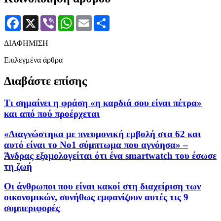
Facebook
X
Viber
WhatsApp
Email
Μοιραστείτε
ΔΙΑΦΗΜΙΣΗ
Επιλεγμένα άρθρα
Διαβάστε επίσης
Τι σημαίνει η φράση «η καρδιά σου είναι πέτρα»
και από πού προέρχεται
«Διαγνώστηκα με πνευμονική εμβολή στα 62 και
αυτό είναι το Νο1 σύμπτωμα που αγνόησα» –
Άνδρας εξομολογείται ότι ένα smartwatch του έσωσε
τη ζωή
Οι άνθρωποι που είναι κακοί στη διαχείριση των
οικονομικών, συνήθως εμφανίζουν αυτές τις 9
συμπεριφορές