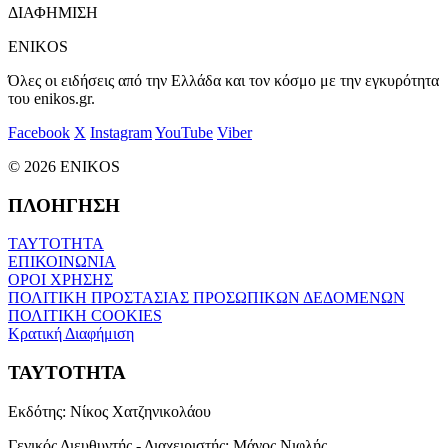
ΔΙΑΦΗΜΙΣΗ
ENIKOS
Όλες οι ειδήσεις από την Ελλάδα και τον κόσμο με την εγκυρότητα
του enikos.gr.
Facebook
X
Instagram
YouTube
Viber
© 2026 ENIKOS
ΠΛΟΗΓΗΣΗ
ΤΑΥΤΟΤΗΤΑ
ΕΠΙΚΟΙΝΩΝΙΑ
ΟΡΟΙ ΧΡΗΣΗΣ
ΠΟΛΙΤΙΚΗ ΠΡΟΣΤΑΣΙΑΣ ΠΡΟΣΩΠΙΚΩΝ ΔΕΔΟΜΕΝΩΝ
ΠΟΛΙΤΙΚΗ COOKIES
Κρατική Διαφήμιση
ΤΑΥΤΟΤΗΤΑ
Εκδότης:
Νίκος Χατζηνικολάου
Γενικός Διευθυντής - Διαχειριστής:
Μάνος Νιφλής