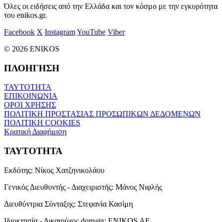
Όλες οι ειδήσεις από την Ελλάδα και τον κόσμο με την εγκυρότητα
του enikos.gr.
Facebook
X
Instagram
YouTube
Viber
© 2026 ENIKOS
ΠΛΟΗΓΗΣΗ
ΤΑΥΤΟΤΗΤΑ
ΕΠΙΚΟΙΝΩΝΙΑ
ΟΡΟΙ ΧΡΗΣΗΣ
ΠΟΛΙΤΙΚΗ ΠΡΟΣΤΑΣΙΑΣ ΠΡΟΣΩΠΙΚΩΝ ΔΕΔΟΜΕΝΩΝ
ΠΟΛΙΤΙΚΗ COOKIES
Κρατική Διαφήμιση
ΤΑΥΤΟΤΗΤΑ
Εκδότης:
Νίκος Χατζηνικολάου
Γενικός Διευθυντής - Διαχειριστής:
Μάνος Νιφλής
Διευθύντρια Σύνταξης:
Στεφανία Κασίμη
Ιδιοκτησία - Δικαιούχος domain:
ENIKOS AE