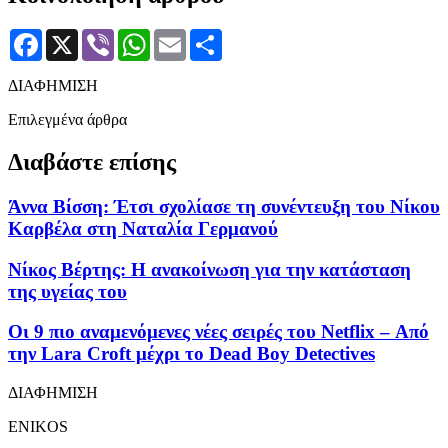
Facebook
X
Viber
WhatsApp
Email
Μοιραστείτε
ΔΙΑΦΗΜΙΣΗ
Επιλεγμένα άρθρα
Διαβάστε επίσης
Άννα Βίσση: Έτσι σχολίασε τη συνέντευξη του Νίκου
Καρβέλα στη Ναταλία Γερμανού
Νίκος Βέρτης: Η ανακοίνωση για την κατάσταση
της υγείας του
Οι 9 πιο αναμενόμενες νέες σειρές του Netflix – Από
την Lara Croft μέχρι το Dead Boy Detectives
ΔΙΑΦΗΜΙΣΗ
ENIKOS