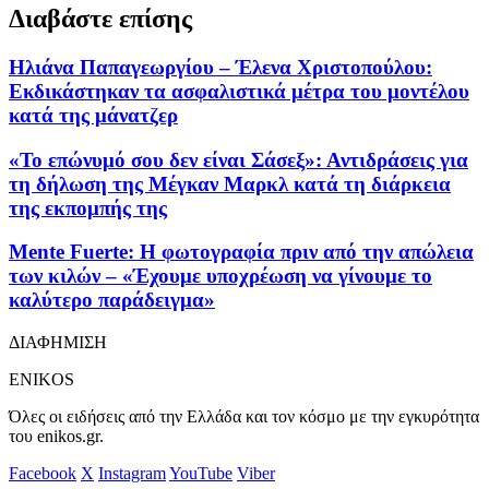
Διαβάστε επίσης
Ηλιάνα Παπαγεωργίου – Έλενα Χριστοπούλου:
Εκδικάστηκαν τα ασφαλιστικά μέτρα του μοντέλου
κατά της μάνατζερ
«Το επώνυμό σου δεν είναι Σάσεξ»: Αντιδράσεις για
τη δήλωση της Μέγκαν Μαρκλ κατά τη διάρκεια
της εκπομπής της
Mente Fuerte: Η φωτογραφία πριν από την απώλεια
των κιλών – «Έχουμε υποχρέωση να γίνουμε το
καλύτερο παράδειγμα»
ΔΙΑΦΗΜΙΣΗ
ENIKOS
Όλες οι ειδήσεις από την Ελλάδα και τον κόσμο με την εγκυρότητα
του enikos.gr.
Facebook
X
Instagram
YouTube
Viber