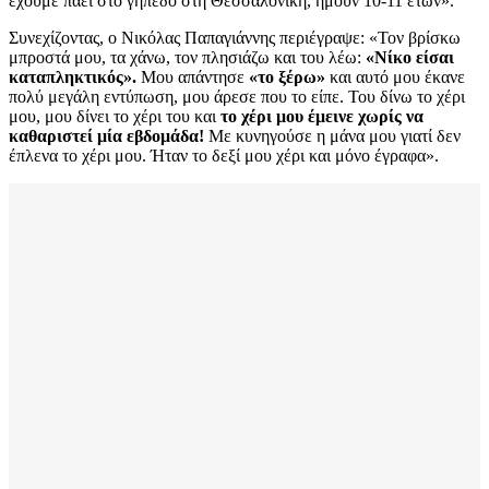
έχουμε πάει στο γήπεδο στη Θεσσαλονίκη, ήμουν 10-11 ετών».
Συνεχίζοντας, ο Νικόλας Παπαγιάννης περιέγραψε: «Τον βρίσκω
μπροστά μου, τα χάνω, τον πλησιάζω και του λέω:
«Νίκο είσαι
καταπληκτικός».
Μου απάντησε
«το ξέρω»
και αυτό μου έκανε
πολύ μεγάλη εντύπωση, μου άρεσε που το είπε. Του δίνω το χέρι
μου, μου δίνει το χέρι του και
το χέρι μου έμεινε χωρίς να
καθαριστεί μία εβδομάδα!
Με κυνηγούσε η μάνα μου γιατί δεν
έπλενα το χέρι μου. Ήταν το δεξί μου χέρι και μόνο έγραφα».