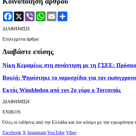
Κοινοποίηση άρθρου
Facebook
X
Viber
WhatsApp
Email
Μοιραστείτε
ΔΙΑΦΗΜΙΣΗ
Επιλεγμένα άρθρα
Διαβάστε επίσης
Νίκη Κεραμέως στη συνάντηση με τη ΓΣΕΕ: Πρόσφορο
Βουλή: Ψηφίστηκε το νομοσχέδιο για τον εκσυγχρον
Εκτός Wimbledon από τον 2ο γύρο ο Τσιτσιπάς
ΔΙΑΦΗΜΙΣΗ
ENIKOS
Όλες οι ειδήσεις από την Ελλάδα και τον κόσμο με την εγκυρότητα τ
Facebook
X
Instagram
YouTube
Viber