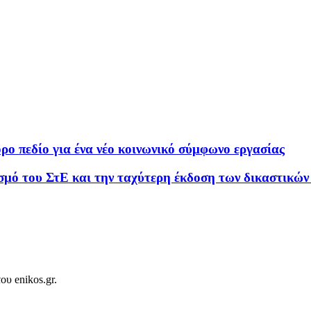
 πεδίο για ένα νέο κοινωνικό σύμφωνο εργασίας
ισμό του ΣτΕ και την ταχύτερη έκδοση των δικαστικώ
ου enikos.gr.