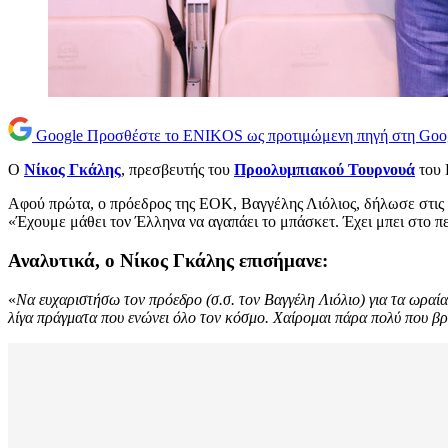
Google
Προσθέστε το ENIKOS ως προτιμώμενη πηγή στη Goo
Ο
Νίκος Γκάλης
, πρεσβευτής του
Προολυμπιακού Τουρνουά
του 
Αφού πρώτα, ο πρόεδρος της ΕΟΚ, Βαγγέλης Λιόλιος, δήλωσε στις κ
«Έχουμε μάθει τον Έλληνα να αγαπάει το μπάσκετ. Έχει μπει στο πε
Αναλυτικά, ο Νίκος Γκάλης επισήμανε:
«
Να ευχαριστήσω τον πρόεδρο (σ.σ. τον Βαγγέλη Λιόλιο) για τα ωραία 
λίγα πράγματα που ενώνει όλο τον κόσμο. Χαίρομαι πάρα πολύ που βρί