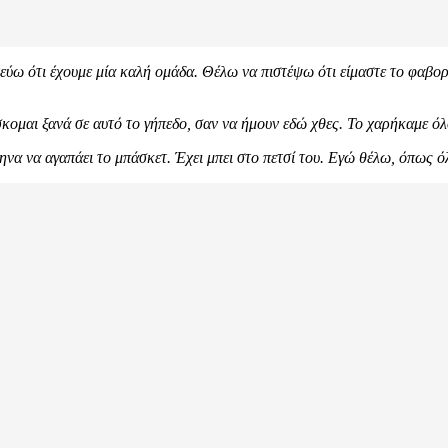
εύω ότι έχουμε μία καλή ομάδα. Θέλω να πιστέψω ότι είμαστε το φαβορί
σκομαι ξανά σε αυτό το γήπεδο, σαν να ήμουν εδώ χθες. Το χαρήκαμε όλ
ηνα να αγαπάει το μπάσκετ. Έχει μπει στο πετσί του. Εγώ θέλω, όπως ό