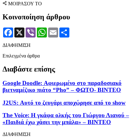
ΜΟΙΡΑΣΟΥ ΤΟ
Κοινοποίηση άρθρου
Facebook
X
Viber
WhatsApp
Email
Μοιραστείτε
ΔΙΑΦΗΜΙΣΗ
Επιλεγμένα άρθρα
Διαβάστε επίσης
Google Doodle: Αφιερωμένο στο παραδοσιακό
βιετναμέζικο πιάτο “Pho” – ΦΩΤΟ- ΒΙΝΤΕΟ
J2US: Αυτό το ζευγάρι αποχώρησε από το show
The Voice: Η γκάφα ολκής του Γιώργου Λιανού –
«Παιδιά έχω χάσει την μπάλα» – ΒΙΝΤΕΟ
ΔΙΑΦΗΜΙΣΗ