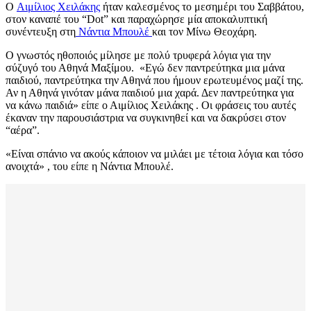
O
Αιμίλιος Χειλάκης
ήταν καλεσμένος το μεσημέρι του Σαββάτου,
στον καναπέ του “Dot” και παραχώρησε μία αποκαλυπτική
συνέντευξη στη
Νάντια Μπουλέ
και τον Μίνω Θεοχάρη.
Ο γνωστός ηθοποιός μίλησε με πολύ τρυφερά λόγια για την
σύζυγό του Αθηνά Μαξίμου. «Εγώ δεν παντρεύτηκα μια μάνα
παιδιού, παντρεύτηκα την Αθηνά που ήμουν ερωτευμένος μαζί της.
Αν η Αθηνά γινόταν μάνα παιδιού μια χαρά. Δεν παντρεύτηκα για
να κάνω παιδιά» είπε ο Αιμίλιος Χειλάκης . Οι φράσεις του αυτές
έκαναν την παρουσιάστρια να συγκινηθεί και να δακρύσει στον
“αέρα”.
«Είναι σπάνιο να ακούς κάποιον να μιλάει με τέτοια λόγια και τόσο
ανοιχτά» , του είπε η Νάντια Μπουλέ.