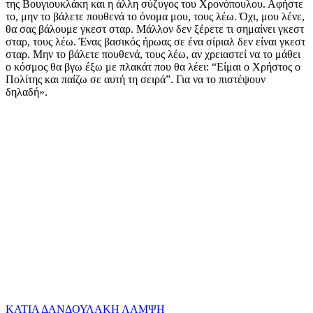
της Βουγιουκλάκη και η άλλη σύζυγος του Χρονόπουλου. Αφήστε
το, μην το βάλετε πουθενά το όνομα μου, τους λέω. Όχι, μου λένε,
θα σας βάλουμε γκεστ σταρ. Μάλλον δεν ξέρετε τι σημαίνει γκεστ
σταρ, τους λέω. Ένας βασικός ήρωας σε ένα σίριαλ δεν είναι γκεστ
σταρ. Μην το βάλετε πουθενά, τους λέω, αν χρειαστεί να το μάθει
ο κόσμος θα βγω έξω με πλακάτ που θα λέει: “Είμαι ο Χρήστος ο
Πολίτης και παίζω σε αυτή τη σειρά”. Για να το πιστέψουν
δηλαδή».
ΚΑΤΙΑ ΔΑΝΔΟΥΛΑΚΗ
ΛΑΜΨΗ