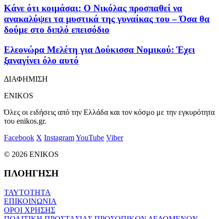
Κάνε ότι κοιμάσαι: Ο Νικόλας προσπαθεί να
ανακαλύψει τα μυστικά της γυναίκας του – Όσα θα
δούμε στο διπλό επεισόδιο
Ελεονώρα Μελέτη για Δούκισσα Νομικού: Έχει
ξαναγίνει όλο αυτό
ΔΙΑΦΗΜΙΣΗ
ENIKOS
Όλες οι ειδήσεις από την Ελλάδα και τον κόσμο με την εγκυρότητα
του enikos.gr.
Facebook
X
Instagram
YouTube
Viber
© 2026 ENIKOS
ΠΛΟΗΓΗΣΗ
ΤΑΥΤΟΤΗΤΑ
ΕΠΙΚΟΙΝΩΝΙΑ
ΟΡΟΙ ΧΡΗΣΗΣ
ΠΟΛΙΤΙΚΗ ΠΡΟΣΤΑΣΙΑΣ ΠΡΟΣΩΠΙΚΩΝ ΔΕΔΟΜΕΝΩΝ