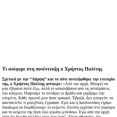
Τι ανέφερε στη συνέντευξη ο Χρήστος Πολίτης
Σχετικά με την “Λάμψη” και το πότε αντιλήφθηκε την επιτυχία
της, ο Χρήστος Πολίτης ανέφερε:
«Από την αρχή. Μπορεί να
μην έβγαινα πολύ έξω, αλλά το καταλάβαινα από τις αντιδράσεις
του κόσμου. Παίρναμε το σενάριο το βράδυ και γυρίζαμε την
επομένη. Κάθε πρωινό μου ήταν τραγικό. Έβριζα. Δεν μπορείτε να
φανταστείτε τι μαλ@κίες έγραφαν. Εγώ και η Δανδουλάκη είχαμε
δικαίωμα να διορθώνουμε το κείμενο. Εκείνη ερχόταν στο γύρισμα
και το κείμενο της ήταν όλο γεμάτο μπλάνκο. Εγώ από την αρχή
είπα ότι δεν θα αλλάξω ούτε ένα “και”. Είμαι ηθοποιός, όχι