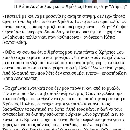
Η Κάτια Δανδουλάκη και ο Χρήστος Πολίτης στην “Λάμψη”
«Πίστεψέ με και να με βασανίσεις αυτή τη στιγμή, δεν έχω τίποτα
αρνητικό να θυμηθώ από τον Χρήστο. Τον αγαπάω πάρα πολύ, τον
πονάω πολύ, περάσαμε μαζί τόσο υπέροχα χρόνια… Στην ‘Λάμψη’
περνούσαμε υπέροχα -δύσκολα γιατί ήταν απαιτητικό, είχαμε να
μαθαίνουμε πολλά γιατί ήταν καθημερινό». ανέφερε η Κάτια
Δανδουλάκη.
«Θέλω να σου πω ότι ο Χρήστος μου είναι πάντα ο Χρήστος μου
και στεναχωριέμαι από κάτι μονάχα… Όταν περνούν τα χρόνια, αν
μέσα σου στοιβάζεται μόνο λύπη και αρνητισμός, γυρίζει πίσω σε
εσένα και αυτό σου καταστρέφει τη ζωή. Εγώ θέλω να είναι γερός.
Από όλα αυτά που μου λέτε δεν έχει συμβεί τίποτα», υποστήριξε η
Κάτια Δανδουλάκη.
«Τα χρήματα είναι κάτι που δεν μου περνάει καν από το μυαλό.
Είναι κάτι που δεν μπήξε ποτέ ανάμεσά μας. Όταν μεγαλώνουμε,
κάποιοι άνθρωποι -πιθανόν να έχει πέσει σε αυτή την περίπτωση ο
Χρήστος Πολίτης, στεναχωριέμαι για αυτό- κρατάνε, τους
βασανίζουν τα αρνητικά της ζωής. Αυτό τους κάνει η ζωή να τους
ανταποδίδει σε όλη την υπόλοιπη διάρκεια μόνο αρνητικά. Δεν το
κάνω ποτέ. Εμένα η ψυχή μου είναι θησαυροφυλάκιο μόνο για τις
χαρές και για τους πόνους τους μεγάλους που έχω περάσει.
Συγκεκριμένα δεν είχα καμία λύπη από τον Χρήστο. Θέλω να του