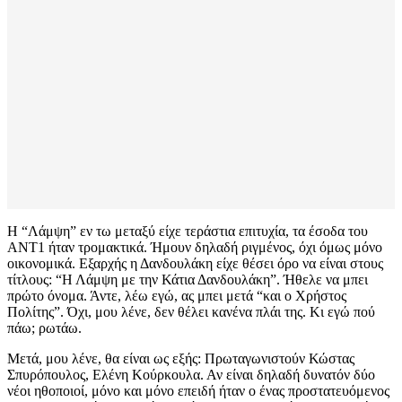
Η “Λάμψη” εν τω μεταξύ είχε τεράστια επιτυχία, τα έσοδα του
ΑΝΤ1 ήταν τρομακτικά. Ήμουν δηλαδή ριγμένος, όχι όμως μόνο
οικονομικά. Εξαρχής η Δανδουλάκη είχε θέσει όρο να είναι στους
τίτλους: “Η Λάμψη με την Κάτια Δανδουλάκη”. Ήθελε να μπει
πρώτο όνομα. Άντε, λέω εγώ, ας μπει μετά “και ο Χρήστος
Πολίτης”. Όχι, μου λένε, δεν θέλει κανένα πλάι της. Κι εγώ πού
πάω; ρωτάω.
Μετά, μου λένε, θα είναι ως εξής: Πρωταγωνιστούν Κώστας
Σπυρόπουλος, Ελένη Κούρκουλα. Αν είναι δηλαδή δυνατόν δύο
νέοι ηθοποιοί, μόνο και μόνο επειδή ήταν ο ένας προστατευόμενος