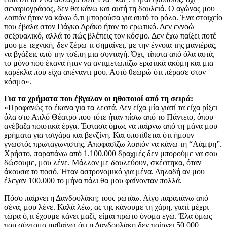
σεναριογράφος, δεν θα κάνω και αυτή τη δουλειά. Ο αγώνας μου
λοιπόν ήταν να κάνω ό,τι μπορούσα για αυτό το ρόλο. Ένα στοιχείο
που έβαλα στον Γιάγκο Δράκο ήταν το ερωτικό. Δεν εννοώ
σεξουαλικό, αλλά το πώς βλέπεις τον κόσμο. Δεν έχω παίξει ποτέ
μου με τεχνική, δεν ξέρω τι σημαίνει, με την έννοια της μανιέρας,
να βγάζεις από την τσέπη μια συνταγή. Όχι, τίποτα από όλα αυτά,
το μόνο που έκανα ήταν να αντιμετωπίζω ερωτικά ακόμη και μια
καρέκλα που είχα απέναντι μου. Αυτό θεωρώ ότι πέρασε στον
κόσμο».
Για τα χρήματα που έβγαλαν οι ηθοποιοί από τη σειρά:
«Προφανώς το έκανα για τα λεφτά. Δεν είχα μία γιατί τα είχα ρίξει
όλα στο Απλό Θέατρο που τότε ήταν πίσω από το Πάντειο, όπου
ανέβαζα ποιοτικά έργα. Έφτασα όμως να παίρνω από τη μάνα μου
χρήματα για τσιγάρα και βενζίνη. Και υποτίθεται ότι ήμουν
γνωστός πρωταγωνιστής. Αποφασίζω λοιπόν να κάνω τη “Λάμψη”.
Χρήστο, παραπάνω από 1.100.000 δραχμές δεν μπορούμε να σου
δώσουμε, μου λένε. Μάλλον με δουλεύουν, σκέφτηκα, όταν
άκουσα το ποσό. Ήταν αστρονομικό για μένα. Δηλαδή αν μου
έλεγαν 100.000 το μήνα πάλι θα μου φαίνονταν πολλά.
Πόσο παίρνει η Δανδουλάκη; τους ρωτάω. Λίγο παραπάνω από
σένα, μου λένε. Καλά λέω, ας της κάνουμε τη χάρη, γιατί μέχρι
τώρα ό,τι έχουμε κάνει μαζί, είμαι πρώτο όνομα εγώ. Έλα όμως
που σύντομα μαθαίνω ότι η Δανδουλάκη δεν παίρνει 50.000