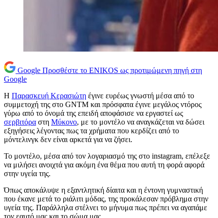
Google
Προσθέστε το ENIKOS ως προτιμώμενη πηγή στη
Google
Η
Παρασκευή Κερασιώτη
έγινε ευρέως γνωστή μέσα από το
συμμετοχή της στο GNTM και πρόσφατα έγινε μεγάλος ντόρος
γύρω από το όνομά της επειδή αποφάσισε να εργαστεί ως
σερβιτόρα
στη
Μύκονο
, με το μοντέλο να αναγκάζεται να δώσει
εξηγήσεις λέγοντας πως τα χρήματα που κερδίζει από το
μόντελινγκ δεν είναι αρκετά για να ζήσει.
Το μοντέλο, μέσα από τον λογαριασμό της στο instagram, επέλεξε
να μιλήσει ανοιχτά για ακόμη ένα θέμα που αυτή τη φορά αφορά
στην υγεία της.
Όπως αποκάλυψε η εξαντλητική δίαιτα και η έντονη γυμναστική
που έκανε μετά το ριάλιτι μόδας, της προκάλεσαν πρόβλημα στην
υγεία της. Παράλληλα στέλνει το μήνυμα πως πρέπει να αγαπάμε
τον εαυτό μας και το σώμα μας.