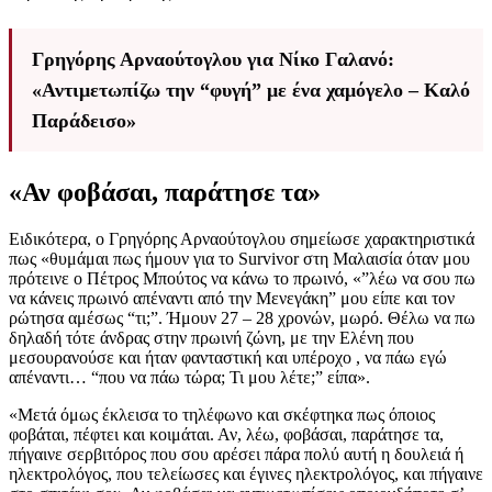
Γρηγόρης Αρναούτογλου για Νίκο Γαλανό:
«Αντιμετωπίζω την “φυγή” με ένα χαμόγελο – Καλό
Παράδεισο»
«Αν φοβάσαι, παράτησε τα»
Ειδικότερα, ο Γρηγόρης Αρναούτογλου σημείωσε χαρακτηριστικά
πως «θυμάμαι πως ήμουν για το Survivor στη Μαλαισία όταν μου
πρότεινε ο Πέτρος Μπούτος να κάνω το πρωινό, «”λέω να σου πω
να κάνεις πρωινό απέναντι από την Μενεγάκη” μου είπε και τον
ρώτησα αμέσως “τι;”. Ήμουν 27 – 28 χρονών, μωρό. Θέλω να πω
δηλαδή τότε άνδρας στην πρωινή ζώνη, με την Ελένη που
μεσουρανούσε και ήταν φανταστική και υπέροχο , να πάω εγώ
απέναντι… “που να πάω τώρα; Τι μου λέτε;” είπα».
«Μετά όμως έκλεισα το τηλέφωνο και σκέφτηκα πως όποιος
φοβάται, πέφτει και κοιμάται. Αν, λέω, φοβάσαι, παράτησε τα,
πήγαινε σερβιτόρος που σου αρέσει πάρα πολύ αυτή η δουλειά ή
ηλεκτρολόγος, που τελείωσες και έγινες ηλεκτρολόγος, και πήγαινε