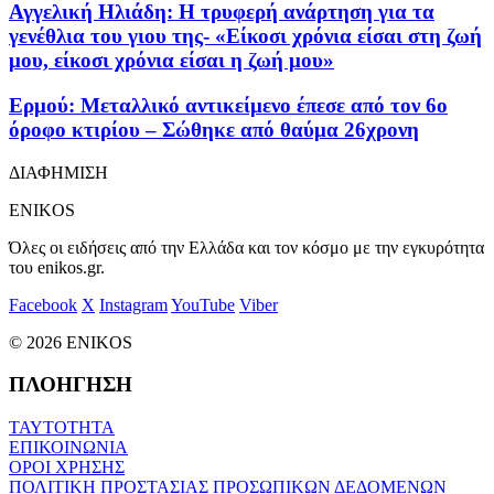
Αγγελική Ηλιάδη: Η τρυφερή ανάρτηση για τα
γενέθλια του γιου της- «Είκοσι χρόνια είσαι στη ζωή
μου, είκοσι χρόνια είσαι η ζωή μου»
Ερμού: Μεταλλικό αντικείμενο έπεσε από τον 6ο
όροφο κτιρίου – Σώθηκε από θαύμα 26χρονη
ΔΙΑΦΗΜΙΣΗ
ENIKOS
Όλες οι ειδήσεις από την Ελλάδα και τον κόσμο με την εγκυρότητα
του enikos.gr.
Facebook
X
Instagram
YouTube
Viber
© 2026 ENIKOS
ΠΛΟΗΓΗΣΗ
ΤΑΥΤΟΤΗΤΑ
ΕΠΙΚΟΙΝΩΝΙΑ
ΟΡΟΙ ΧΡΗΣΗΣ
ΠΟΛΙΤΙΚΗ ΠΡΟΣΤΑΣΙΑΣ ΠΡΟΣΩΠΙΚΩΝ ΔΕΔΟΜΕΝΩΝ