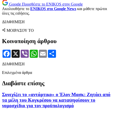
Google
Προσθέστε το ENIKOS στην Google
Ακολουθήστε το
ENIKOS στο Google News
και μάθετε πρώτοι
όλες τις ειδήσεις.
ΔΙΑΦΗΜΙΣΗ
ΜΟΙΡΑΣΟΥ ΤΟ
Κοινοποίηση άρθρου
Facebook
X
Viber
WhatsApp
Email
Μοιραστείτε
ΔΙΑΦΗΜΙΣΗ
Επιλεγμένα άρθρα
Διαβάστε επίσης
Συνεχίζει το «αντάρτικο» ο Έλον Μασκ: Ζητάει από
τα μέλη του Κογκρέσου να καταψηφίσουν το
νομοσχέδιο για τον προϋπολογισμό