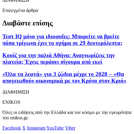
ΔΙΑΦΗΜΙΣΗ
Επιλεγμένα άρθρα
Διαβάστε επίσης
Τεστ IQ μόνο για ιδιοφυΐες: Mπορείτε να βρείτε
πόσα τρίγωνα έχει το σχήμα σε 29 δευτερόλεπτα;
Κουίζ για την παλιά Αθήνα: Αναγνωρίζεις την
πλατεία; Έχεις περάσει σίγουρα από εκεί
«Όλα τα λεφτά» για 3 ζώδια μέχρι το 2028 – «Θα
απογειωθούν οικονομικά με τον Κρόνο στον Κριό»
ΔΙΑΦΗΜΙΣΗ
ENIKOS
Όλες οι ειδήσεις από την Ελλάδα και τον κόσμο με την εγκυρότητα
του enikos.gr.
Facebook
X
Instagram
YouTube
Viber