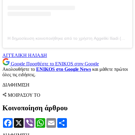
Η δημοσίευση κοινοποιήθηκε από το χρήστη Aggeliki Iliadi (@aggeliki.iliadi)
ΑΓΓΕΛΙΚΗ ΗΛΙΑΔΗ
Google
Προσθέστε το ENIKOS στην Google
Ακολουθήστε το
ENIKOS στο Google News
και μάθετε πρώτοι
όλες τις ειδήσεις.
ΔΙΑΦΗΜΙΣΗ
ΜΟΙΡΑΣΟΥ ΤΟ
Κοινοποίηση άρθρου
Facebook
X
Viber
WhatsApp
Email
Μοιραστείτε