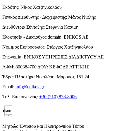
Εκδότης:
Νίκος Χατζηνικολάου
Γενικός Διευθυντής - Διαχειριστής:
Μάνος Νιφλής
Διευθύντρια Σύνταξης:
Στεφανία Κασίμη
Ιδιοκτησία - Δικαιούχος domain:
ENIKOS AE
Νόμιμος Εκπρόσωπος:
Στέργιος Χατζηνικολάου
Επωνυμία:
ΕΝΙΚΟΣ ΥΠΗΡΕΣΙΕΣ ΔΙΑΔΙΚΤΥΟΥ ΑΕ
ΑΦΜ:
800384700
ΔΟΥ:
ΚΕΦΟΔΕ ΑΤΤΙΚΗΣ
Έδρα:
Πλαστήρα Νικολάου, Μαρούσι, 151 24
Email:
info@enikos.gr
Τηλ. Επικοινωνίας:
+30 (210) 878-8006
Μητρώο Έντυπου και Ηλεκτρονικού Τύπου