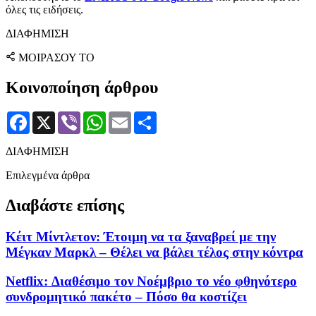
όλες τις ειδήσεις.
ΔΙΑΦΗΜΙΣΗ
ΜΟΙΡΑΣΟΥ ΤΟ
Κοινοποίηση άρθρου
Facebook
X
Viber
WhatsApp
Email
Μοιραστείτε
ΔΙΑΦΗΜΙΣΗ
Επιλεγμένα άρθρα
Διαβάστε επίσης
Κέιτ Μίντλετον: Έτοιμη να τα ξαναβρεί με την
Μέγκαν Μαρκλ – Θέλει να βάλει τέλος στην κόντρα
Netflix: Διαθέσιμο τον Νοέμβριο το νέο φθηνότερο
συνδρομητικό πακέτο – Πόσο θα κοστίζει