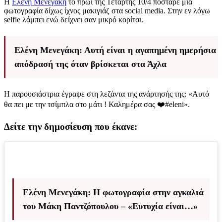
Η
Ελένη Μενεγάκη
το πρωί της Τετάρτης 10/4 πόσταρε μια
φωτογραφία δίχως ίχνος μακιγιάζ στα social media. Στην εν λόγω
selfie λάμπει ενώ δείχνει σαν μικρό κορίτσι.
Ελένη Μενεγάκη: Αυτή είναι η αγαπημένη ημερήσια
απόδρασή της όταν βρίσκεται στα Άχλα
Η παρουσιάστρια έγραψε στη λεζάντα της ανάρτησής της: «Αυτό
θα πει με την τσίμπλα στο μάτι ! Καλημέρα σας ❤️#eleni».
Δείτε την δημοσίευση που έκανε:
Ελένη Μενεγάκη: Η φωτογραφία στην αγκαλιά
του Μάκη Παντζόπουλου – «Ευτυχία είναι…»