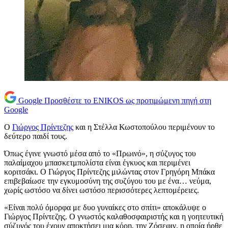
Google
Προσθέστε το ENIKOS ως προτιμώμενη πηγή στη
Google
Ο
Γιώργος Πρίντεζης
και η Στέλλα Κωστοπούλου περιμένουν το
δεύτερο παιδί τους.
Όπως έγινε γνωστό μέσα από το «Πρωινό», η σύζυγος του
παλαίμαχου μπασκετμπολίστα είναι έγκυος και περιμένει
κοριτσάκι. Ο Γιώργος Πρίντεζης μιλώντας στον Γρηγόρη Μπάκα
επιβεβαίωσε την εγκυμοσύνη της συζύγου του με ένα… νεύμα,
χωρίς ωστόσο να δίνει ωστόσο περισσότερες λεπτομέρειες.
«Είναι πολύ όμορφα με δυο γυναίκες στο σπίτι» αποκάλυψε ο
Γιώργος Πρίντεζης. Ο γνωστός καλαθοσφαιριστής και η γοητευτική
σύζυγός του έχουν αποκτήσει μια κόρη, την Ζόσεφιν, η οποία ήρθε