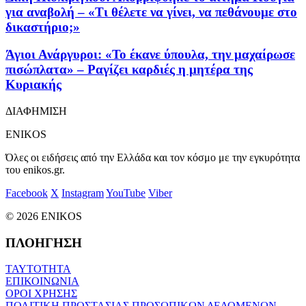
για αναβολή – «Τι θέλετε να γίνει, να πεθάνουμε στο
δικαστήριο;»
Άγιοι Ανάργυροι: «Το έκανε ύπουλα, την μαχαίρωσε
πισώπλατα» – Ραγίζει καρδιές η μητέρα της
Κυριακής
ΔΙΑΦΗΜΙΣΗ
ENIKOS
Όλες οι ειδήσεις από την Ελλάδα και τον κόσμο με την εγκυρότητα
του enikos.gr.
Facebook
X
Instagram
YouTube
Viber
© 2026 ENIKOS
ΠΛΟΗΓΗΣΗ
ΤΑΥΤΟΤΗΤΑ
ΕΠΙΚΟΙΝΩΝΙΑ
ΟΡΟΙ ΧΡΗΣΗΣ
ΠΟΛΙΤΙΚΗ ΠΡΟΣΤΑΣΙΑΣ ΠΡΟΣΩΠΙΚΩΝ ΔΕΔΟΜΕΝΩΝ