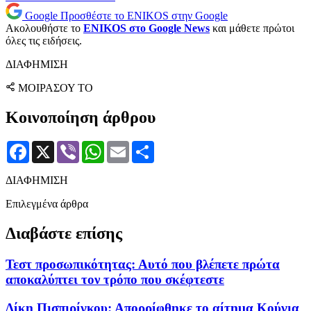
Google
Προσθέστε το ENIKOS στην Google
Ακολουθήστε το
ENIKOS στο Google News
και μάθετε πρώτοι
όλες τις ειδήσεις.
ΔΙΑΦΗΜΙΣΗ
ΜΟΙΡΑΣΟΥ ΤΟ
Κοινοποίηση άρθρου
Facebook
X
Viber
WhatsApp
Email
Μοιραστείτε
ΔΙΑΦΗΜΙΣΗ
Επιλεγμένα άρθρα
Διαβάστε επίσης
Τεστ προσωπικότητας: Αυτό που βλέπετε πρώτα
αποκαλύπτει τον τρόπο που σκέφτεστε
Δίκη Πισπιρίγκου: Απορρίφθηκε το αίτημα Κούγια