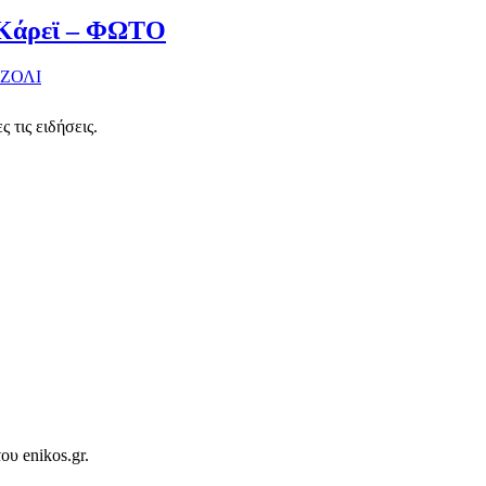
α Κάρεϊ – ΦΩΤΟ
ΖΟΛΙ
 τις ειδήσεις.
ου enikos.gr.