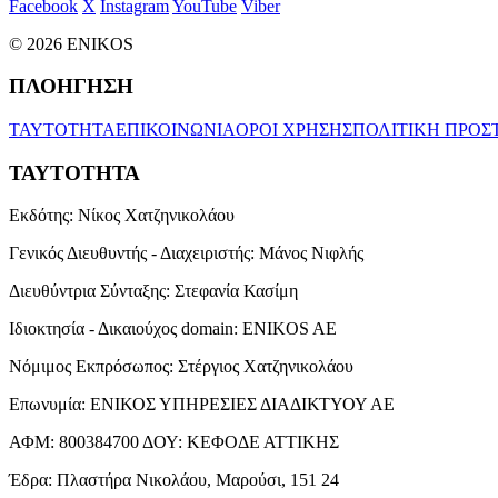
Facebook
X
Instagram
YouTube
Viber
© 2026 ENIKOS
ΠΛΟΗΓΗΣΗ
ΤΑΥΤΟΤΗΤΑ
ΕΠΙΚΟΙΝΩΝΙΑ
ΟΡΟΙ ΧΡΗΣΗΣ
ΠΟΛΙΤΙΚΗ ΠΡΟΣ
ΤΑΥΤΟΤΗΤΑ
Εκδότης:
Νίκος Χατζηνικολάου
Γενικός Διευθυντής - Διαχειριστής:
Μάνος Νιφλής
Διευθύντρια Σύνταξης:
Στεφανία Κασίμη
Ιδιοκτησία - Δικαιούχος domain:
ENIKOS AE
Νόμιμος Εκπρόσωπος:
Στέργιος Χατζηνικολάου
Επωνυμία:
ΕΝΙΚΟΣ ΥΠΗΡΕΣΙΕΣ ΔΙΑΔΙΚΤΥΟΥ ΑΕ
ΑΦΜ:
800384700
ΔΟΥ:
ΚΕΦΟΔΕ ΑΤΤΙΚΗΣ
Έδρα:
Πλαστήρα Νικολάου, Μαρούσι, 151 24