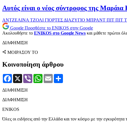
Αυτός είναι ο νέος σύντροφος της Μαράι
ΑΝΤΖΕΛΙΝΑ ΤΖΟΛΙ
ΓΙΟΡΤΕΣ
ΔΙΑΖΥΓΙΟ
ΜΠΡΑΝΤ ΠΙΤ
ΠΙΤ
Τ
Google
Προσθέστε το ENIKOS στην Google
Ακολουθήστε το
ENIKOS στο Google News
και μάθετε πρώτοι όλες
ΔΙΑΦΗΜΙΣΗ
ΜΟΙΡΑΣΟΥ ΤΟ
Κοινοποίηση άρθρου
Facebook
X
Viber
WhatsApp
Email
Μοιραστείτε
ΔΙΑΦΗΜΙΣΗ
ΔΙΑΦΗΜΙΣΗ
ENIKOS
Όλες οι ειδήσεις από την Ελλάδα και τον κόσμο με την εγκυρότητα τ