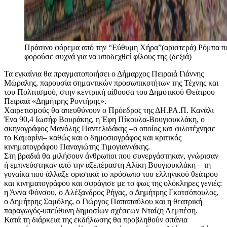
Πράσινο φόρεμα από την “Εύθυμη Χήρα”(αριστερά) Ρόμπα π
φορούσε συχνά για να υποδεχθεί φίλους της (δεξιά)
Τα εγκαίνια θα πραγματοποιήσει ο Δήμαρχος Πειραιά Γιάννης
Μώραλης, παρουσία σημαντικών προσωπικοτήτων της Τέχνης και
του Πολιτισμού, στην κεντρική αίθουσα του Δημοτικού Θεάτρου
Πειραιά «Δημήτρης Ροντήρης».
Χαιρετισμούς θα απευθύνουν ο Πρόεδρος της ΔΗ.ΡΑ.Π. Κανάλι
Ένα 90,4 Ιωσήφ Βουράκης, η Έφη Πίκουλα-Βουγιουκλάκη, ο
σκηνογράφος Μανόλης Παντελιδάκης –ο οποίος και φιλοτέχνησε
το Καμαρίνι– καθώς και ο δημοσιογράφος και κριτικός
κινηματογράφου Παναγιώτης Τιμογιαννάκης.
Στη βραδιά θα μιλήσουν άνθρωποι που συνεργάστηκαν, γνώρισαν
ή εμπνεύστηκαν από την αξεπέραστη Αλίκη Βουγιουκλάκη – τη
γυναίκα που άλλαξε οριστικά το πρόσωπο του ελληνικού θεάτρου
και κινηματογράφου και σφράγισε με το φως της ολόκληρες γενιές:
η Άννα Φόνσου, ο Αλέξανδρος Ρήγας, ο Δημήτρης Γκοτσόπουλος,
ο Δημήτρης Σαμόλης, ο Γιώργος Παπαπαύλου και η θεατρική
παραγωγός-υπεύθυνη δημοσίων σχέσεων Νταίζη Λεμπέση.
Κατά τη διάρκεια της εκδήλωσης θα προβληθούν σπάνια