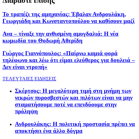
Διαβάστε επίσης
Το τραπέζι της αμηχανίας: Έβαλαν Ανδρουλάκη,
Γεωργιάδη και Κωνσταντοπούλου να καθίσουν μαζί
Ανα – τίναξε την ανθισμένη αμυγδαλιά: Η νέα
κωμωδία του Θοδωρή Αθερίδη
Γιώργος Γιαννόπουλος: «Παίρνω καμιά φορά
τηλέφωνο και λέω ότι είμαι ελεύθερος για δουλειά –
Δεν είναι ντροπή»
ΤΕΛΕΥΤΑΙΕΣ ΕΙΔΗΣΕΙΣ
Σκέρτσος: Η μεγαλύτερη τιμή στη μνήμη των
νεκρών πυροσβεστών και πιλότων είναι να μην
σταματήσουμε ποτέ να επενδύουμε στην
πρόληψη
Ανδρουλάκης: Η πολιτική προστασία πρέπει να
αποκτήσει ένα άλλο δόγμα