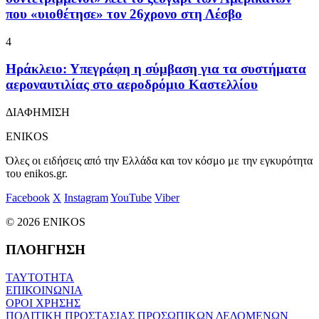
που «υιοθέτησε» τον 26χρονο στη Λέσβο
4
Ηράκλειο: Υπεγράφη η σύμβαση για τα συστήματα
αεροναυτιλίας στο αεροδρόμιο Καστελλίου
ΔΙΑΦΗΜΙΣΗ
ENIKOS
Όλες οι ειδήσεις από την Ελλάδα και τον κόσμο με την εγκυρότητα
του enikos.gr.
Facebook
X
Instagram
YouTube
Viber
© 2026 ENIKOS
ΠΛΟΗΓΗΣΗ
ΤΑΥΤΟΤΗΤΑ
ΕΠΙΚΟΙΝΩΝΙΑ
ΟΡΟΙ ΧΡΗΣΗΣ
ΠΟΛΙΤΙΚΗ ΠΡΟΣΤΑΣΙΑΣ ΠΡΟΣΩΠΙΚΩΝ ΔΕΔΟΜΕΝΩΝ