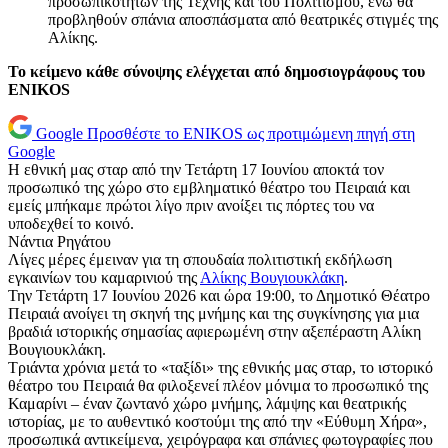
προσωπικοτήτων της Τέχνης και του Πολιτισμού, ενώ θα
προβληθούν σπάνια αποσπάσματα από θεατρικές στιγμές της
Αλίκης.
Το κείμενο κάθε σύνοψης ελέγχεται από δημοσιογράφους του
ENIKOS
Google
Προσθέστε το ENIKOS ως προτιμώμενη πηγή στη
Google
Η εθνική μας σταρ από την Τετάρτη 17 Ιουνίου αποκτά τον
προσωπικό της χώρο στο εμβληματικό θέατρο του Πειραιά και
εμείς μπήκαμε πρώτοι λίγο πριν ανοίξει τις πόρτες του να
υποδεχθεί το κοινό.
Νάντια Ρηγάτου
Λίγες μέρες έμειναν για τη σπουδαία πολιτιστική εκδήλωση
εγκαινίων του καμαρινιού της
Αλίκης Βουγιουκλάκη
.
Την Τετάρτη 17 Ιουνίου 2026 και ώρα 19:00, το Δημοτικό Θέατρο
Πειραιά ανοίγει τη σκηνή της μνήμης και της συγκίνησης για μια
βραδιά ιστορικής σημασίας αφιερωμένη στην αξεπέραστη Αλίκη
Βουγιουκλάκη.
Τριάντα χρόνια μετά το «ταξίδι» της εθνικής μας σταρ, το ιστορικό
θέατρο του Πειραιά θα φιλοξενεί πλέον μόνιμα το προσωπικό της
Καμαρίνι – έναν ζωντανό χώρο μνήμης, λάμψης και θεατρικής
ιστορίας, με το αυθεντικό κοστούμι της από την «Εύθυμη Χήρα»,
προσωπικά αντικείμενα, χειρόγραφα και σπάνιες φωτογραφίες που