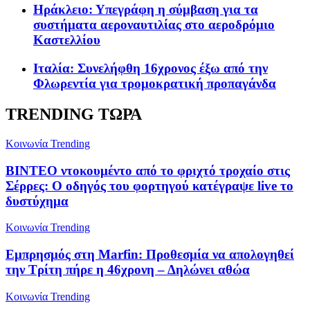
Ηράκλειο: Υπεγράφη η σύμβαση για τα
συστήματα αεροναυτιλίας στο αεροδρόμιο
Καστελλίου
Ιταλία: Συνελήφθη 16χρονος έξω από την
Φλωρεντία για τρομοκρατική προπαγάνδα
TRENDING ΤΩΡΑ
Κοινωνία
Trending
ΒΙΝΤΕΟ ντοκουμέντο από το φριχτό τροχαίο στις
Σέρρες: Ο οδηγός του φορτηγού κατέγραψε live το
δυστύχημα
Κοινωνία
Trending
Εμπρησμός στη Marfin: Προθεσμία να απολογηθεί
την Τρίτη πήρε η 46χρονη – Δηλώνει αθώα
Κοινωνία
Trending