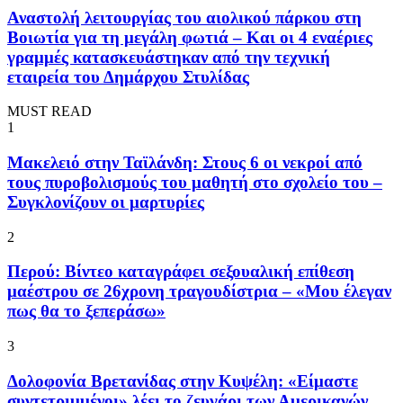
Αναστολή λειτουργίας του αιολικού πάρκου στη
Βοιωτία για τη μεγάλη φωτιά – Και οι 4 εναέριες
γραμμές κατασκευάστηκαν από την τεχνική
εταιρεία του Δημάρχου Στυλίδας
MUST READ
1
Μακελειό στην Ταϊλάνδη: Στους 6 οι νεκροί από
τους πυροβολισμούς του μαθητή στο σχολείο του –
Συγκλονίζουν οι μαρτυρίες
2
Περού: Βίντεο καταγράφει σεξουαλική επίθεση
μαέστρου σε 26χρονη τραγουδίστρια – «Μου έλεγαν
πως θα το ξεπεράσω»
3
Δολοφονία Βρετανίδας στην Κυψέλη: «Είμαστε
συντετριμμένοι» λέει το ζευγάρι των Αμερικανών