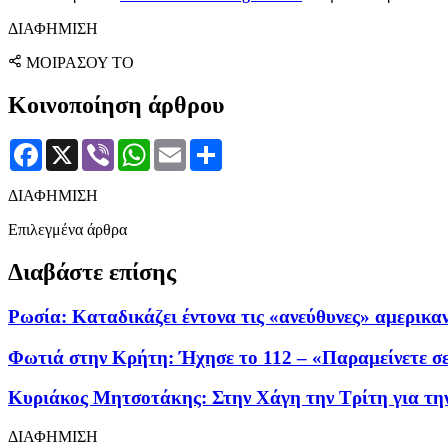
ΔΙΑΦΗΜΙΣΗ
ΜΟΙΡΑΣΟΥ ΤΟ
Κοινοποίηση άρθρου
Facebook
X
Viber
WhatsApp
Email
Μοιραστείτε
ΔΙΑΦΗΜΙΣΗ
Επιλεγμένα άρθρα
Διαβάστε επίσης
Ρωσία: Καταδικάζει έντονα τις «ανεύθυνες» αμερικαν
Φωτιά στην Κρήτη: Ήχησε το 112 – «Παραμείνετε σ
Κυριάκος Μητσοτάκης: Στην Χάγη την Τρίτη για τη
ΔΙΑΦΗΜΙΣΗ