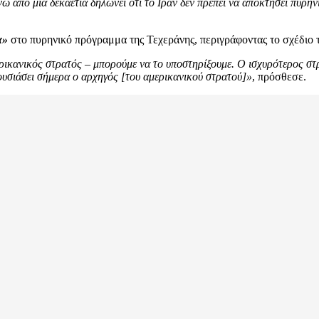
ω από μία δεκαετία δηλώνει ότι το Ιράν δεν πρέπει να αποκτήσει πυρη
α»
στο πυρηνικό πρόγραμμα της Τεχεράνης, περιγράφοντας το σχέδιο
ερικανικός στρατός – μπορούμε να το υποστηρίξουμε. Ο ισχυρότερος στ
ουσιάσει σήμερα ο αρχηγός [του αμερικανικού στρατού]»
, πρόσθεσε.