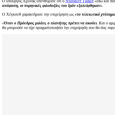
Ο υπουργός Άμυνας υπενθύμισε ότι ο
Ντόναλντ Τραμπ
«εδώ και πάν
απόφαση, οι πυρηνικές φιλοδοξίες του Ιράν εξαλείφθηκαν»
.
Ο Χέγκσεθ χαρακτήρισε την επιχείρηση ως
«το τελειωτικό χτύπημ
«
Όταν ο Πρόεδρος μιλάει, ο πλανήτης πρέπει να ακούει
. Και ο αμ
θα μπορούσε να είχε πραγματοποιήσει την επιχείρηση που θα σας παρ