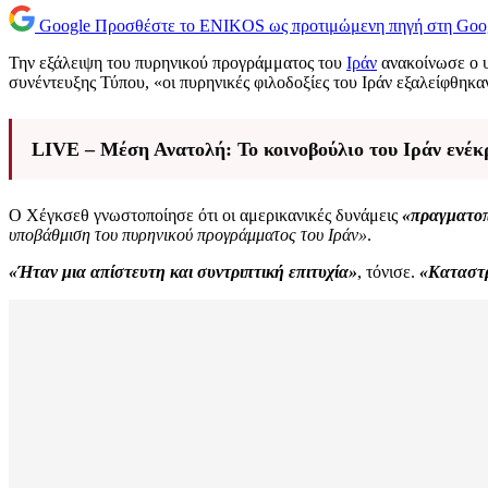
Google
Προσθέστε το ENIKOS ως προτιμώμενη πηγή στη Goo
Την εξάλειψη του πυρηνικού προγράμματος του
Ιράν
ανακοίνωσε ο 
συνέντευξης Τύπου, «οι πυρηνικές φιλοδοξίες του Ιράν εξαλείφθηκα
LIVE – Μέση Ανατολή: Το κοινοβούλιο του Ιράν ενέκρ
Ο Χέγκσεθ γνωστοποίησε ότι οι αμερικανικές δυνάμεις
«πραγματοπ
υποβάθμιση του πυρηνικού προγράμματος του Ιράν»
.
«Ήταν μια απίστευτη και συντριπτική επιτυχία»
, τόνισε.
«Καταστρ