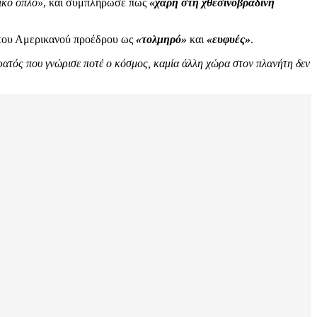
νικό όπλο»
, και συμπλήρωσε πως
«χάρη στη χθεσινοβραδινή
 του Αμερικανού προέδρου ως
«τολμηρό»
και
«ευφυές»
.
ρατός που γνώρισε ποτέ ο κόσμος, καμία άλλη χώρα στον πλανήτη δεν