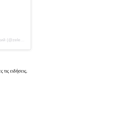
Η δημοσίευση κοινοποιήθηκε από το χρήστη Володимир Зеленський (@zelenskiy_official)
 τις ειδήσεις.