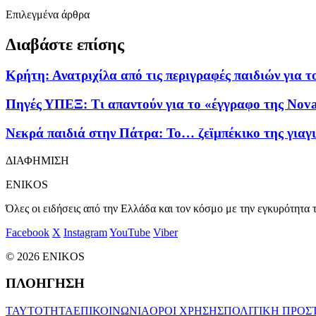
Επιλεγμένα άρθρα
Διαβάστε επίσης
Κρήτη: Ανατριχίλα από τις περιγραφές παιδιών για 
Πηγές ΥΠΕΞ: Τι απαντούν για το «έγγραφο της Nova
Νεκρά παιδιά στην Πάτρα: Το… ζεϊμπέκικο της γιαγι
ΔΙΑΦΗΜΙΣΗ
ENIKOS
Όλες οι ειδήσεις από την Ελλάδα και τον κόσμο με την εγκυρότητα τ
Facebook
X
Instagram
YouTube
Viber
© 2026 ENIKOS
ΠΛΟΗΓΗΣΗ
ΤΑΥΤΟΤΗΤΑ
ΕΠΙΚΟΙΝΩΝΙΑ
ΟΡΟΙ ΧΡΗΣΗΣ
ΠΟΛΙΤΙΚΗ ΠΡΟΣ