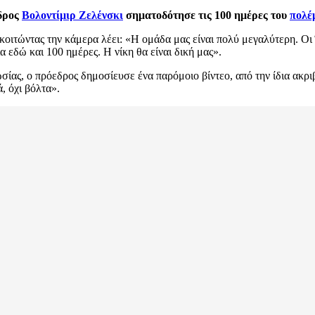
δρος
Βολοντίμιρ Ζελένσκι
σηματοδότησε τις 100 ημέρες του
πολέ
κοιτώντας την κάμερα λέει: «Η ομάδα μας είναι πολύ μεγαλύτερη. Οι 
α εδώ και 100 ημέρες. Η νίκη θα είναι δική μας».
σίας, ο πρόεδρος δημοσίευσε ένα παρόμοιο βίντεο, από την ίδια ακριβ
, όχι βόλτα».