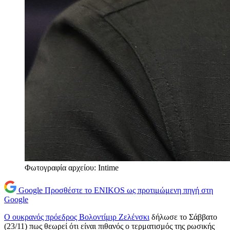
Φωτογραφία αρχείου: Intime
Google
Προσθέστε το ENIKOS ως προτιμώμενη πηγή στη
Google
Ο ουκρανός πρόεδρος Βολοντίμιρ Ζελένσκι
δήλωσε το Σάββατο
(23/11) πως θεωρεί ότι είναι πιθανός ο τερματισμός της ρωσικής