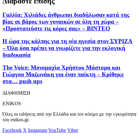
Διαβάστε επίσης
Γαλλία: Χιλιάδες άνθρωποι διαδήλωσαν κατά της
βίας σε βάρος των γυναικών σε όλη τη χώρα –
«Προστατεύστε τις κόρες σας» – ΒΙΝΤΕΟ
Η ώρα της κάλπης για τη νέα ηγεσία στον ΣΥΡΙΖΑ
– Όλα όσα πρέπει να γνωρίζετε για την εκλογική
διαδικασία
The Voice: Μονομαχία Χρήστου Μάστορα και
Γιώργου Μαζωνάκη για έναν παίκτη – Κρίθηκε
στα… push ups
ΔΙΑΦΗΜΙΣΗ
ENIKOS
Όλες οι ειδήσεις από την Ελλάδα και τον κόσμο με την εγκυρότητα
του enikos.gr.
Facebook
X
Instagram
YouTube
Viber