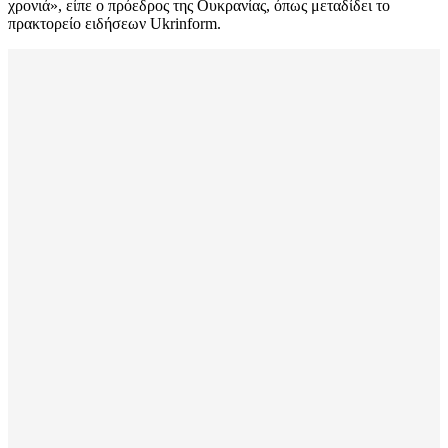
χρονιά», είπε ο πρόεδρος της Ουκρανίας, όπως μεταδίδει το
πρακτορείο ειδήσεων Ukrinform.