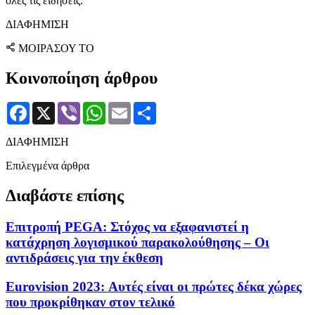
όλες τις ειδήσεις.
ΔΙΑΦΗΜΙΣΗ
ΜΟΙΡΑΣΟΥ ΤΟ
Κοινοποίηση άρθρου
Facebook
X
Viber
WhatsApp
Email
Μοιραστείτε
ΔΙΑΦΗΜΙΣΗ
Επιλεγμένα άρθρα
Διαβάστε επίσης
Επιτροπή PEGA: Στόχος να εξαφανιστεί η
κατάχρηση λογισμικού παρακολούθησης – Οι
αντιδράσεις για την έκθεση
Eurovision 2023: Αυτές είναι οι πρώτες δέκα χώρες
που προκρίθηκαν στον τελικό