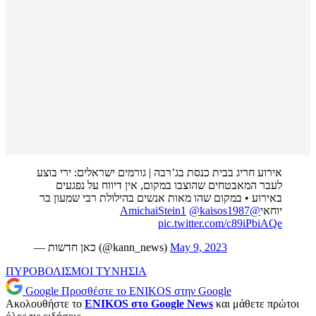
אירוע חריג בבית כנסת בג’רבה | גורמים ישראלים: ירי בוצע
לעבר המאבטחים שהוצבו במקום, אין דיווח על נפגעים
באירוע • במקום שהו מאות אנשים בהילולת רבי שמעון בר
@kaisos1987
@AmichaiStein1
יוחאי
pic.twitter.com/c89iPbiAQe
— כאן חדשות (@kann_news)
May 9, 2023
ΠΥΡΟΒΟΛΙΣΜΟΙ
ΤΥΝΗΣΙΑ
Google
Προσθέστε το ENIKOS στην Google
Ακολουθήστε το
ENIKOS στο Google News
και μάθετε πρώτοι