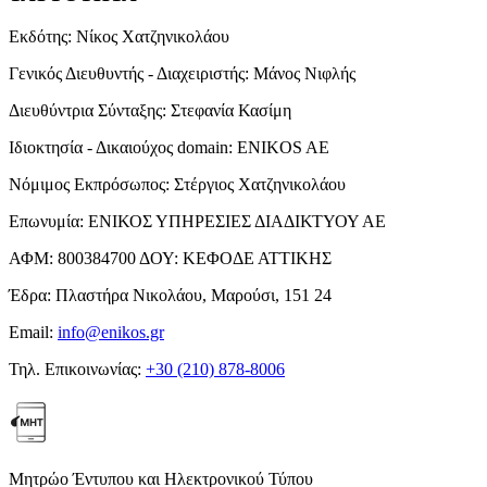
Εκδότης:
Νίκος Χατζηνικολάου
Γενικός Διευθυντής - Διαχειριστής:
Μάνος Νιφλής
Διευθύντρια Σύνταξης:
Στεφανία Κασίμη
Ιδιοκτησία - Δικαιούχος domain:
ENIKOS AE
Νόμιμος Εκπρόσωπος:
Στέργιος Χατζηνικολάου
Επωνυμία:
ΕΝΙΚΟΣ ΥΠΗΡΕΣΙΕΣ ΔΙΑΔΙΚΤΥΟΥ ΑΕ
ΑΦΜ:
800384700
ΔΟΥ:
ΚΕΦΟΔΕ ΑΤΤΙΚΗΣ
Έδρα:
Πλαστήρα Νικολάου, Μαρούσι, 151 24
Email:
info@enikos.gr
Τηλ. Επικοινωνίας:
+30 (210) 878-8006
Μητρώο Έντυπου και Ηλεκτρονικού Τύπου