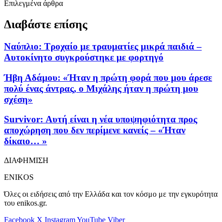
Επιλεγμένα άρθρα
Διαβάστε επίσης
Ναύπλιο: Τροχαίο με τραυματίες μικρά παιδιά –
Αυτοκίνητο συγκρούστηκε με φορτηγό
Ήβη Αδάμου: «Ήταν η πρώτη φορά που μου άρεσε
πολύ ένας άντρας, ο Μιχάλης ήταν η πρώτη μου
σχέση»
Survivor: Αυτή είναι η νέα υποψηφιότητα προς
αποχώρηση που δεν περίμενε κανείς – «Ήταν
δίκαιο… »
ΔΙΑΦΗΜΙΣΗ
ENIKOS
Όλες οι ειδήσεις από την Ελλάδα και τον κόσμο με την εγκυρότητα
του enikos.gr.
Facebook
X
Instagram
YouTube
Viber