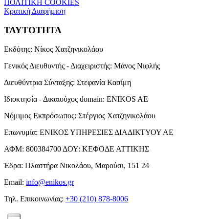
ΠΟΛΙΤΙΚΗ COOKIES
Κρατική Διαφήμιση
ΤΑΥΤΟΤΗΤΑ
Εκδότης:
Νίκος Χατζηνικολάου
Γενικός Διευθυντής - Διαχειριστής:
Μάνος Νιφλής
Διευθύντρια Σύνταξης:
Στεφανία Κασίμη
Ιδιοκτησία - Δικαιούχος domain:
ENIKOS AE
Νόμιμος Εκπρόσωπος:
Στέργιος Χατζηνικολάου
Επωνυμία:
ΕΝΙΚΟΣ ΥΠΗΡΕΣΙΕΣ ΔΙΑΔΙΚΤΥΟΥ ΑΕ
ΑΦΜ:
800384700
ΔΟΥ:
ΚΕΦΟΔΕ ΑΤΤΙΚΗΣ
Έδρα:
Πλαστήρα Νικολάου, Μαρούσι, 151 24
Email:
info@enikos.gr
Τηλ. Επικοινωνίας:
+30 (210) 878-8006