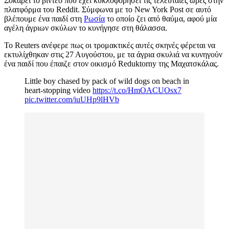
Σοκάρει το βίντεο που έχει κυκλοφορήσει τις τελευταίες ώρες στην
πλατφόρμα του Reddit. Σύμφωνα με το New York Post σε αυτό
βλέπουμε ένα παιδί στη
Ρωσία
το οποίο ζει από θαύμα, αφού μία
αγέλη άγριων σκύλων το κυνήγησε στη θάλασσα.
Το Reuters ανέφερε πως οι τρομακτικές αυτές σκηνές φέρεται να
εκτυλίχθηκαν στις 27 Αυγούστου, με τα άγρια σκυλιά να κυνηγούν
ένα παιδί που έπαιζε στον οικισμό Reduktorny της Μαχατσκάλας.
Little boy chased by pack of wild dogs on beach in
heart-stopping video
https://t.co/HmOACUOsx7
pic.twitter.com/iuUHp9lHVb