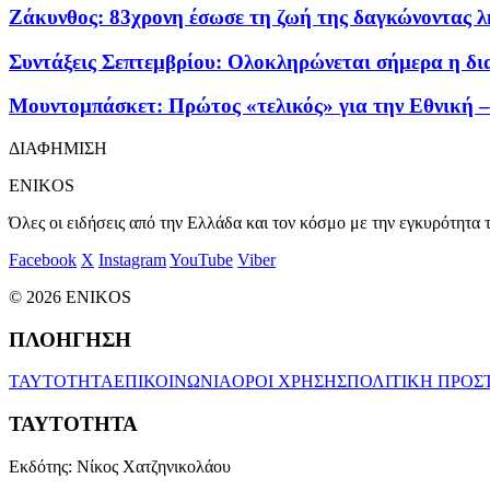
Ζάκυνθος: 83χρονη έσωσε τη ζωή της δαγκώνοντας λ
Συντάξεις Σεπτεμβρίου: Ολοκληρώνεται σήμερα η δι
Μουντομπάσκετ: Πρώτος «τελικός» για την Εθνική –
ΔΙΑΦΗΜΙΣΗ
ENIKOS
Όλες οι ειδήσεις από την Ελλάδα και τον κόσμο με την εγκυρότητα τ
Facebook
X
Instagram
YouTube
Viber
© 2026 ENIKOS
ΠΛΟΗΓΗΣΗ
ΤΑΥΤΟΤΗΤΑ
ΕΠΙΚΟΙΝΩΝΙΑ
ΟΡΟΙ ΧΡΗΣΗΣ
ΠΟΛΙΤΙΚΗ ΠΡΟΣ
ΤΑΥΤΟΤΗΤΑ
Εκδότης:
Νίκος Χατζηνικολάου