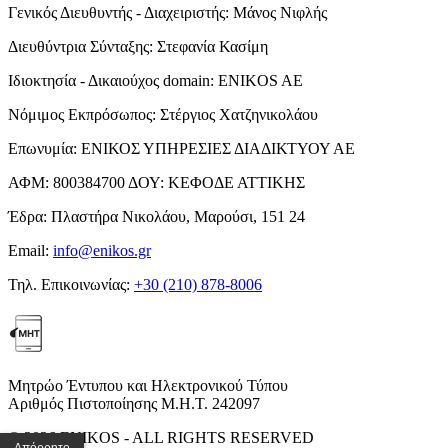
Γενικός Διευθυντής - Διαχειριστής:
Μάνος Νιφλής
Διευθύντρια Σύνταξης:
Στεφανία Κασίμη
Ιδιοκτησία - Δικαιούχος domain:
ENIKOS AE
Νόμιμος Εκπρόσωπος:
Στέργιος Χατζηνικολάου
Επωνυμία:
ΕΝΙΚΟΣ ΥΠΗΡΕΣΙΕΣ ΔΙΑΔΙΚΤΥΟΥ ΑΕ
ΑΦΜ:
800384700
ΔΟΥ:
ΚΕΦΟΔΕ ΑΤΤΙΚΗΣ
Έδρα:
Πλαστήρα Νικολάου, Μαρούσι, 151 24
Email:
info@enikos.gr
Τηλ. Επικοινωνίας:
+30 (210) 878-8006
Μητρώο Έντυπου και Ηλεκτρονικού Τύπου
Αριθμός Πιστοποίησης Μ.Η.Τ. 242097
© 2026 ENIKOS - ALL RIGHTS RESERVED