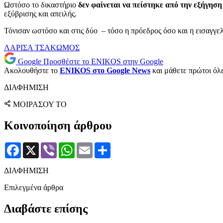
Ωστόσο το δικαστήριο
δεν φαίνεται να πείστηκε από την εξήγηση
εξύβρισης και απειλής.
Τόνισαν ωστόσο και στις δύο – τόσο η πρόεδρος όσο και η εισαγγελ
ΛΑΡΙΣΑ
ΤΣΑΚΩΜΟΣ
Google
Προσθέστε το ENIKOS στην Google
Ακολουθήστε το
ENIKOS στο Google News
και μάθετε πρώτοι όλες
ΔΙΑΦΗΜΙΣΗ
ΜΟΙΡΑΣΟΥ ΤΟ
Κοινοποίηση άρθρου
Facebook
X
Viber
WhatsApp
Email
Μοιραστείτε
ΔΙΑΦΗΜΙΣΗ
Επιλεγμένα άρθρα
Διαβάστε επίσης