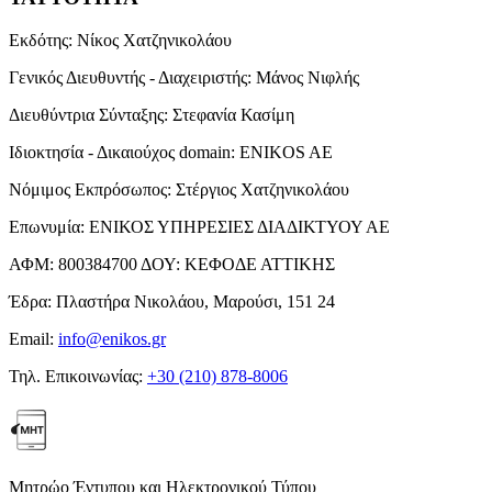
Εκδότης:
Νίκος Χατζηνικολάου
Γενικός Διευθυντής - Διαχειριστής:
Μάνος Νιφλής
Διευθύντρια Σύνταξης:
Στεφανία Κασίμη
Ιδιοκτησία - Δικαιούχος domain:
ENIKOS AE
Νόμιμος Εκπρόσωπος:
Στέργιος Χατζηνικολάου
Επωνυμία:
ΕΝΙΚΟΣ ΥΠΗΡΕΣΙΕΣ ΔΙΑΔΙΚΤΥΟΥ ΑΕ
ΑΦΜ:
800384700
ΔΟΥ:
ΚΕΦΟΔΕ ΑΤΤΙΚΗΣ
Έδρα:
Πλαστήρα Νικολάου, Μαρούσι, 151 24
Email:
info@enikos.gr
Τηλ. Επικοινωνίας:
+30 (210) 878-8006
Μητρώο Έντυπου και Ηλεκτρονικού Τύπου