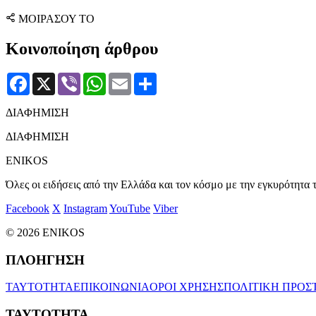
ΜΟΙΡΑΣΟΥ ΤΟ
Κοινοποίηση άρθρου
Facebook
X
Viber
WhatsApp
Email
Μοιραστείτε
ΔΙΑΦΗΜΙΣΗ
ΔΙΑΦΗΜΙΣΗ
ENIKOS
Όλες οι ειδήσεις από την Ελλάδα και τον κόσμο με την εγκυρότητα τ
Facebook
X
Instagram
YouTube
Viber
© 2026 ENIKOS
ΠΛΟΗΓΗΣΗ
ΤΑΥΤΟΤΗΤΑ
ΕΠΙΚΟΙΝΩΝΙΑ
ΟΡΟΙ ΧΡΗΣΗΣ
ΠΟΛΙΤΙΚΗ ΠΡΟΣ
ΤΑΥΤΟΤΗΤΑ