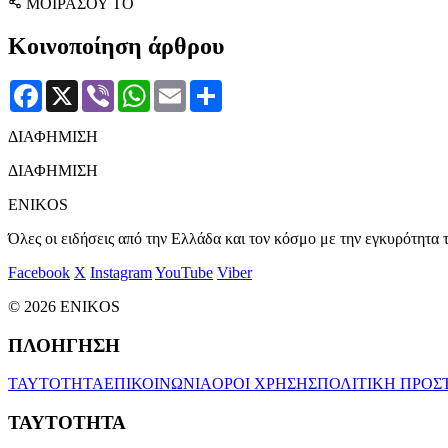
ΜΟΙΡΑΣΟΥ ΤΟ
Κοινοποίηση άρθρου
Facebook
X
Viber
WhatsApp
Email
Μοιραστείτε
ΔΙΑΦΗΜΙΣΗ
ΔΙΑΦΗΜΙΣΗ
ENIKOS
Όλες οι ειδήσεις από την Ελλάδα και τον κόσμο με την εγκυρότητα τ
Facebook
X
Instagram
YouTube
Viber
© 2026 ENIKOS
ΠΛΟΗΓΗΣΗ
ΤΑΥΤΟΤΗΤΑ
ΕΠΙΚΟΙΝΩΝΙΑ
ΟΡΟΙ ΧΡΗΣΗΣ
ΠΟΛΙΤΙΚΗ ΠΡΟΣ
ΤΑΥΤΟΤΗΤΑ