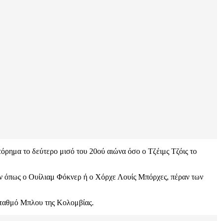
όρημα το δεύτερο μισό του 20ού αιώνα όσο ο Τζέιμς Τζόις το
ων όπως ο Ουίλιαμ Φόκνερ ή ο Χόρχε Λουίς Μπόρχες, πέραν των
σταθμό Μπλου της Κολομβίας.