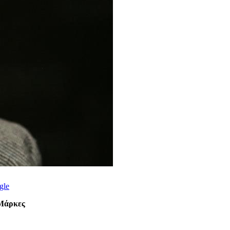
gle
 Μάρκες