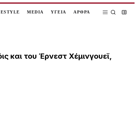
FESTYLE
MEDIA
ΥΓΕΙΑ
ΑΡΘΡΑ
όις και του Έρνεστ Χέμινγουεϊ,